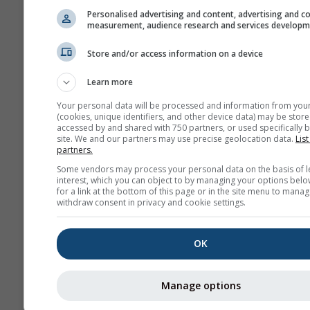
Klimawandel - Sorède Temp
Personalised advertising and content, advertising and c
und Niederschlagsanomalie
measurement, audience research and services develop
Monat
Store and/or access information on a device
Monat
Learn more
Jan
Feb
Mar
A
Your personal data will be processed and information from you
(cookies, unique identifiers, and other device data) may be store
May
Jun
Jul
Au
accessed by and shared with 750 partners, or used specifically b
site. We and our partners may use precise geolocation data.
List
partners.
Sep
Oct
Nov
De
Some vendors may process your personal data on the basis of l
interest, which you can object to by managing your options belo
for a link at the bottom of this page or in the site menu to manag
withdraw consent in privacy and cookie settings.
OK
Manage options