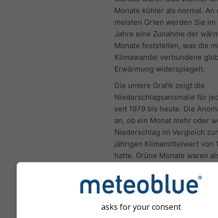
Monate kühler als normal. An
meisten Orten werden Sie im 
Jahre eine Zunahme der wär
Monate feststellen, was die m
Klimawandel verbundene glob
Erwärmung widerspiegelt.
Die untere Grafik zeigt die
Niederschlagsanomalie für j
seit 1979 bis heute. Die Anoma
an, ob ein Monat mehr oder w
Niederschlag im Vergleich zu
jährigen Klimamittelwert von
hatte. Grüne Monate waren al
und braune Monate trockener 
normal.
asks for your consent