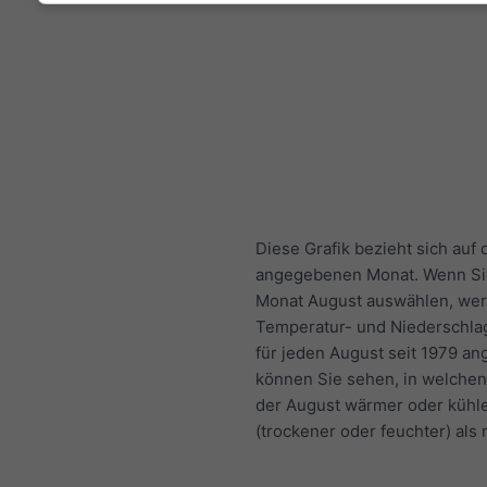
Diese Grafik bezieht sich auf 
angegebenen Monat. Wenn Sie
Monat August auswählen, wer
Temperatur- und Niederschla
für jeden August seit 1979 an
können Sie sehen, in welchen
der August wärmer oder kühl
(trockener oder feuchter) als 