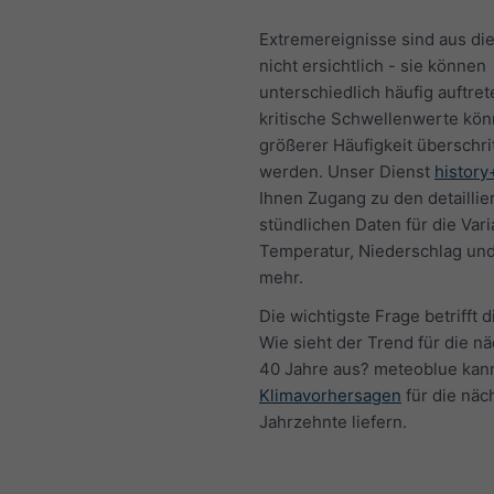
Extremereignisse sind aus di
nicht ersichtlich - sie können
unterschiedlich häufig auftret
kritische Schwellenwerte kön
größerer Häufigkeit überschri
werden. Unser Dienst
history
Ihnen Zugang zu den detaillie
stündlichen Daten für die Var
Temperatur, Niederschlag und
mehr.
Die wichtigste Frage betrifft d
Wie sieht der Trend für die n
40 Jahre aus? meteoblue kan
Klimavorhersagen
für die näc
Jahrzehnte liefern.