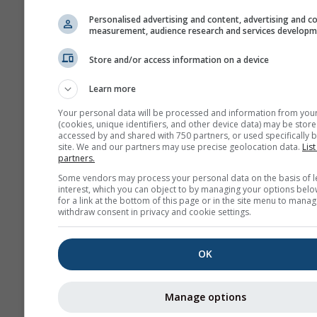
Personalised advertising and content, advertising and c
measurement, audience research and services develop
Store and/or access information on a device
Learn more
Your personal data will be processed and information from you
(cookies, unique identifiers, and other device data) may be store
accessed by and shared with 750 partners, or used specifically b
site. We and our partners may use precise geolocation data.
List
partners.
Some vendors may process your personal data on the basis of l
interest, which you can object to by managing your options belo
for a link at the bottom of this page or in the site menu to manag
withdraw consent in privacy and cookie settings.
OK
Manage options