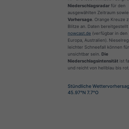
Niederschlagsradar
für den
ausgewählten Zeitraum sowie
Vorhersage
. Orange Kreuze 
Blitze an. Daten bereitgestellt
nowcast.de
(verfügbar in den
Europa, Australien). Nieselre
leichter Schneefall können fü
unsichtbar sein.
Die
Niederschlagsintensität
ist f
und reicht von hellblau bis rot
Stündliche Wettervorhersag
45.97°N 7.7°O