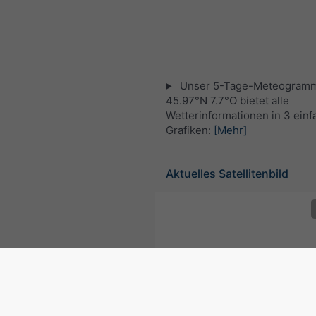
Unser 5-Tage-Meteogramm
45.97°N 7.7°O bietet alle
Wetterinformationen in 3 ein
Grafiken:
[Mehr]
Aktuelles Satellitenbild