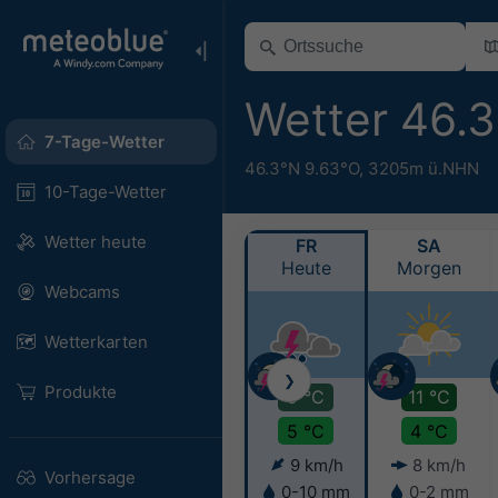
Wetter 46.
7-Tage-Wetter
46.3°N 9.63°O,
3205m ü.NHN
10-Tage-Wetter
Wetter heute
FR
SA
Heute
Morgen
Webcams
Wetterkarten
❯
Produkte
9 °C
11 °C
5 °C
4 °C
9 km/h
8 km/h
Vorhersage
0-10 mm
0-2 mm