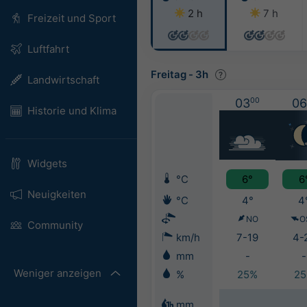
2 h
7 h
Freizeit und Sport
Luftfahrt
Freitag
-
3h
Landwirtschaft
03
00
06
Historie und Klima
Widgets
°C
6°
6
Neuigkeiten
°C
4°
4
NO
O
Community
km/h
7-19
4-
mm
-
-
Weniger anzeigen
%
25%
2
mm