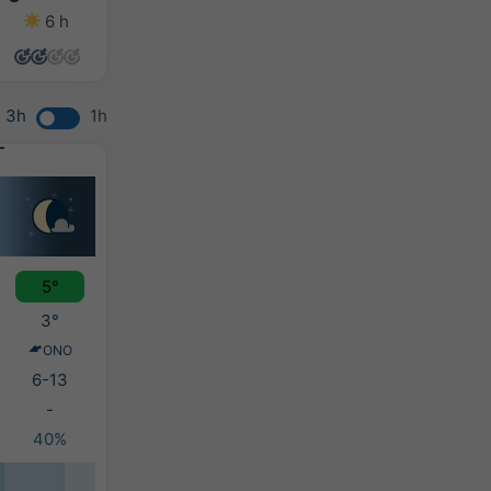
6 h
8 h
8 h
8 h
3h
1h
5°
3°
ONO
6-13
-
40%