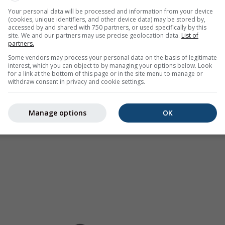
 den USA, Europa, Australien). Nieselregen oder leichter Schne
Your personal data will be processed and information from your device
(cookies, unique identifiers, and other device data) may be stored by,
.
Die Niederschlagsintensität
ist farbcodiert und reicht von hel
accessed by and shared with 750 partners, or used specifically by this
site. We and our partners may use precise geolocation data.
List of
partners.
Some vendors may process your personal data on the basis of legitimate
interest, which you can object to by managing your options below. Look
for a link at the bottom of this page or in the site menu to manage or
hersage für 46.3°N 9.63°O
withdraw consent in privacy and cookie settings.
Manage options
OK