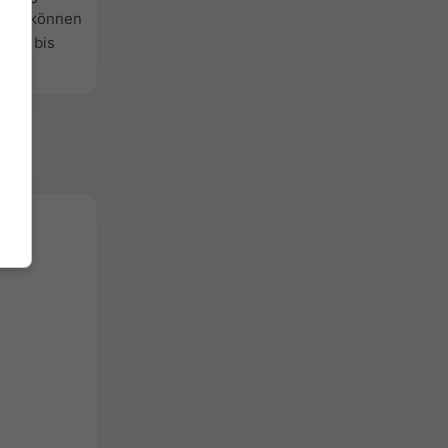
efall können
lblau bis