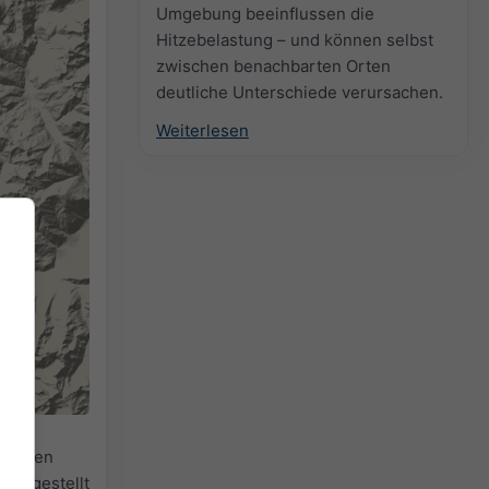
Umgebung beeinflussen die
Hitzebelastung – und können selbst
zwischen benachbarten Orten
deutliche Unterschiede verursachen.
Weiterlesen
für den
reitgestellt