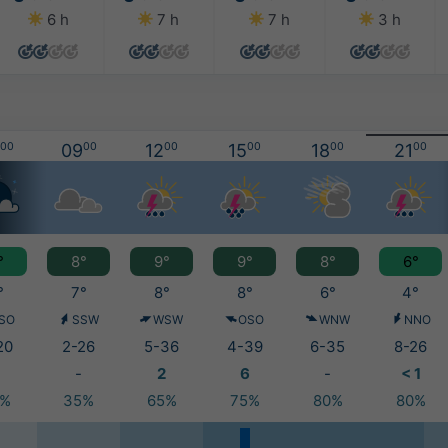
6 h
7 h
7 h
3 h
00
09
00
12
00
15
00
18
00
21
00
°
8°
9°
9°
8°
6°
°
7°
8°
8°
6°
4°
SO
SSW
WSW
OSO
WNW
NNO
20
2-26
5-36
4-39
6-35
8-26
-
2
6
-
< 1
5%
35%
65%
75%
80%
80%