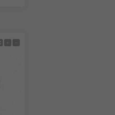
Satellit
+
−
Ohne Radar
Mit Radar
Gemessene Temperatur
Gemessener Niederschlag
Screenshot
©