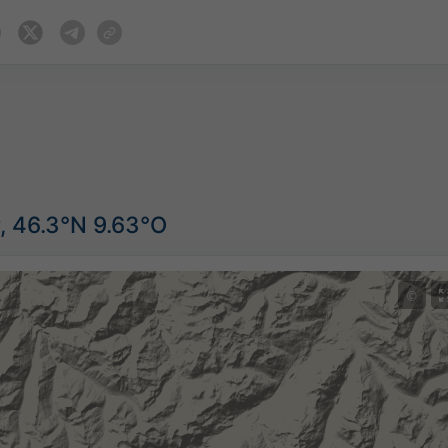
, 46.3°N 9.63°O
©