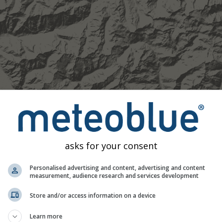
asks for your consent
Personalised advertising and content, advertising and content
measurement, audience research and services development
Moderat
Stark
Sehr schwer
Hagel
Store and/or access information on a device
 46.3°N 9.63°O. Diese Animation zeigt das
Niederschlagsradar
Learn more
 eine
2h-Vorhersage
. Orange Kreuze zeigen Blitze an. Daten be