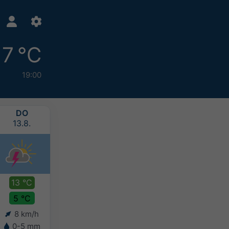
7 °C
19:00
DO
FR
SA
SO
13.8.
14.8.
15.8.
16.8.
13 °C
13 °C
12 °C
11 °C
5 °C
6 °C
7 °C
6 °C
8 km/h
7 km/h
5 km/h
5 km/h
0-5 mm
0-2 mm
2-5 mm
5-10 mm