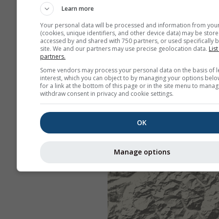
Learn more
Your personal data will be processed and information from you
(cookies, unique identifiers, and other device data) may be store
accessed by and shared with 750 partners, or used specifically b
site. We and our partners may use precise geolocation data.
List
partners.
Some vendors may process your personal data on the basis of l
interest, which you can object to by managing your options belo
for a link at the bottom of this page or in the site menu to manag
withdraw consent in privacy and cookie settings.
OK
Manage options