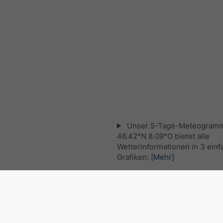
Unser 5-Tage-Meteogramm
46.42°N 8.09°O bietet alle
Wetterinformationen in 3 ein
Grafiken:
[Mehr]
Aktuelles Satellitenbild