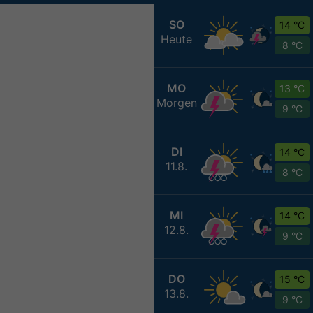
SO
14 °C
Heute
8 °C
MO
13 °C
Morgen
9 °C
DI
14 °C
11.8.
8 °C
MI
14 °C
12.8.
9 °C
DO
15 °C
13.8.
9 °C