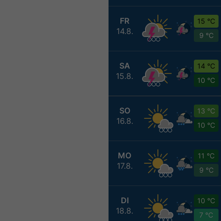
FR
15 °C
14.8.
9 °C
SA
14 °C
15.8.
10 °C
SO
13 °C
16.8.
10 °C
MO
11 °C
17.8.
9 °C
DI
10 °C
18.8.
7 °C