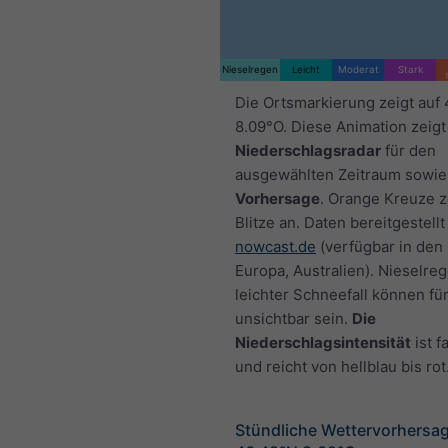
Nieselregen
Leicht
Moderat
Stark
Die Ortsmarkierung zeigt auf
8.09°O. Diese Animation zeigt
Niederschlagsradar
für den
ausgewählten Zeitraum sowie
Vorhersage
. Orange Kreuze 
Blitze an. Daten bereitgestellt
nowcast.de
(verfügbar in den
Europa, Australien). Nieselre
leichter Schneefall können fü
unsichtbar sein.
Die
Niederschlagsintensität
ist f
und reicht von hellblau bis rot
Stündliche Wettervorhersag