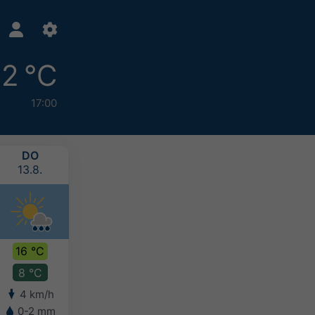
12 °C
17:00
DO
FR
SA
SO
13.8.
14.8.
15.8.
16.8.
16 °C
17 °C
16 °C
15 °C
8 °C
9 °C
9 °C
9 °C
4 km/h
9 km/h
8 km/h
6 km/h
0-2 mm
0-2 mm
2-5 mm
5-10 mm