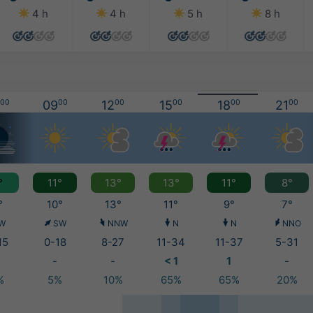
4 h
4 h
5 h
8 h
00
09
00
12
00
15
00
18
00
21
00
°
11°
13°
13°
11°
8°
°
10°
13°
11°
9°
7°
W
SW
NNW
N
N
NNO
15
0-18
8-27
11-34
11-37
5-31
-
-
< 1
1
-
%
5%
10%
65%
65%
20%