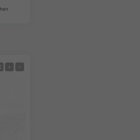
chen
Satellit
+
−
Ohne Radar
Mit Radar
Gemessene Temperatur
Gemessener Niederschlag
Screenshot
©