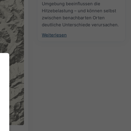
Umgebung beeinflussen die
Hitzebelastung – und können selbst
zwischen benachbarten Orten
deutliche Unterschiede verursachen.
Weiterlesen