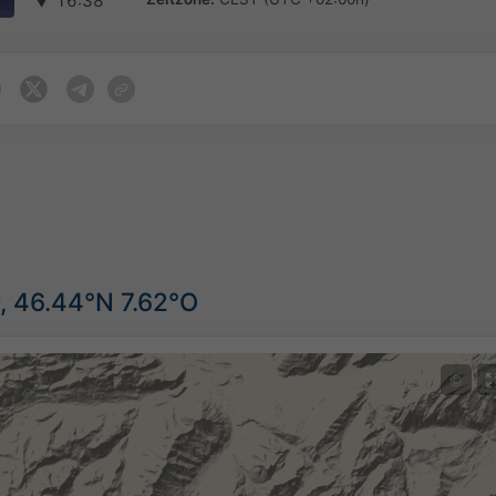
▼
16:38
, 46.44°N 7.62°O
©