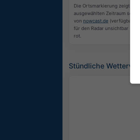
Die Ortsmarkierung zeigt auf
ausgewählten Zeitraum sowie
von
nowcast.de
(verfügbar in
für den Radar unsichtbar sein
rot.
Stündliche Wettervo