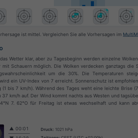
rhersage ist mittel. Vergleichen Sie alle Vorhersagen im
MultiM
°O
t das Wetter klar, aber zu Tagesbeginn werden einzelne Wolke
r mit Schauern möglich. Die Wolken verdecken ganztags die S
agswahrscheinlichkeit um die 30%. Die Temperaturen stei
ird ein UV-Index von 7 erreicht. Sonnenschutz ist empfohlen
 (1 bis 7 km/h). Während des Tages weht eine leichte Brise (7
zu 37 km/h auf. Der Wind kommt nachts aus Westen und tagsüb
44°N 7. 62°O für Freitag ist etwas wechselhaft und kann a
▲
00:01
Druck:
1021 hPa
Zeitzone:
CEST (UTC +02:00h)