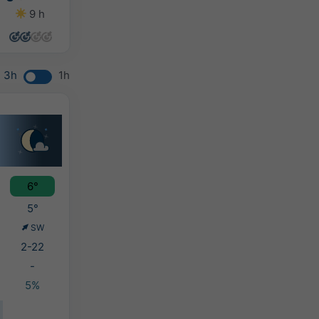
9 h
8 h
8 h
7 h
3h
1h
6°
5°
SW
2-22
-
5%