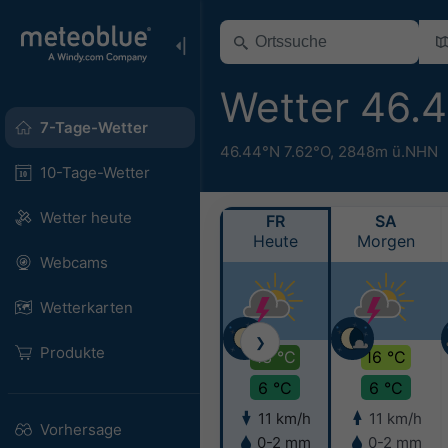
Wetter 46.
7-Tage-Wetter
46.44°N 7.62°O,
2848m ü.NHN
10-Tage-Wetter
Wetter heute
FR
SA
Heute
Morgen
Webcams
Wetterkarten
❯
Produkte
13 °C
16 °C
6 °C
6 °C
11 km/h
11 km/h
Vorhersage
0-2 mm
0-2 mm