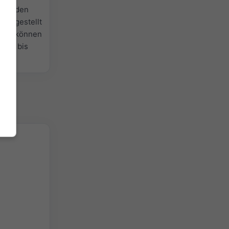
r
für den
reitgestellt
efall können
lblau bis