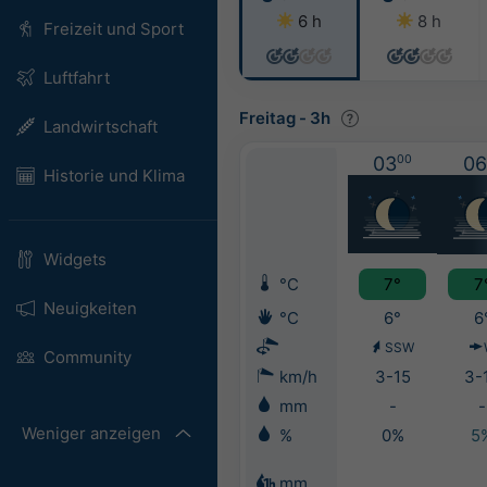
6 h
8 h
Freizeit und Sport
Luftfahrt
Freitag
-
3h
Landwirtschaft
03
00
06
Historie und Klima
Widgets
°C
7°
7
Neuigkeiten
°C
6°
6
SSW
Community
km/h
3-15
3-
mm
-
-
Weniger anzeigen
%
0%
5
mm