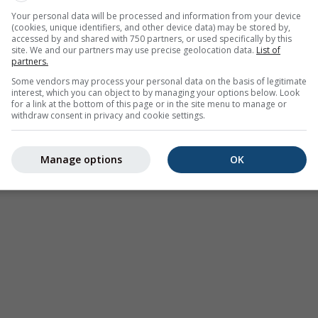
 46.44°N 7.62°O. Diese Animation zeigt das
Niederschlagsrada
Your personal data will be processed and information from your device
(cookies, unique identifiers, and other device data) may be stored by,
 eine
2h-Vorhersage
. Orange Kreuze zeigen Blitze an. Daten be
accessed by and shared with 750 partners, or used specifically by this
 den USA, Europa, Australien). Nieselregen oder leichter Schne
site. We and our partners may use precise geolocation data.
List of
partners.
.
Die Niederschlagsintensität
ist farbcodiert und reicht von hel
Some vendors may process your personal data on the basis of legitimate
interest, which you can object to by managing your options below. Look
for a link at the bottom of this page or in the site menu to manage or
withdraw consent in privacy and cookie settings.
rhersage für 46.44°N 7.62°O
Manage options
OK