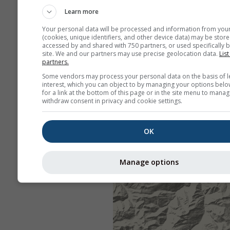
Learn more
Your personal data will be processed and information from you
(cookies, unique identifiers, and other device data) may be store
accessed by and shared with 750 partners, or used specifically b
site. We and our partners may use precise geolocation data.
List
partners.
Some vendors may process your personal data on the basis of l
interest, which you can object to by managing your options belo
for a link at the bottom of this page or in the site menu to manag
withdraw consent in privacy and cookie settings.
OK
Manage options