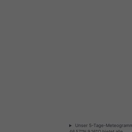
Unser 5-Tage-Meteogramm
46.57°N 9.16°O bietet alle