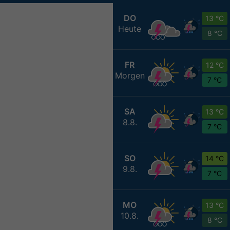
DO
13 °C
Heute
8 °C
FR
12 °C
Morgen
7 °C
SA
13 °C
8.8.
7 °C
SO
14 °C
9.8.
7 °C
MO
13 °C
10.8.
8 °C