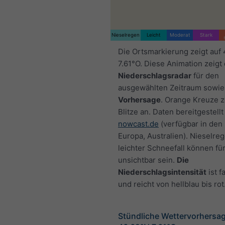
Nieselregen
Leicht
Moderat
Stark
Die Ortsmarkierung zeigt auf
7.61°O. Diese Animation zeigt
Niederschlagsradar
für den
ausgewählten Zeitraum sowie
Vorhersage
. Orange Kreuze 
Blitze an. Daten bereitgestellt
nowcast.de
(verfügbar in den
Europa, Australien). Nieselre
leichter Schneefall können fü
unsichtbar sein.
Die
Niederschlagsintensität
ist f
und reicht von hellblau bis rot
Stündliche Wettervorhersag