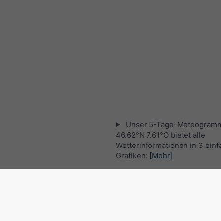
Unser 5-Tage-Meteogramm
46.62°N 7.61°O bietet alle
Wetterinformationen in 3 ein
Grafiken:
[Mehr]
Aktuelles Satellitenbild