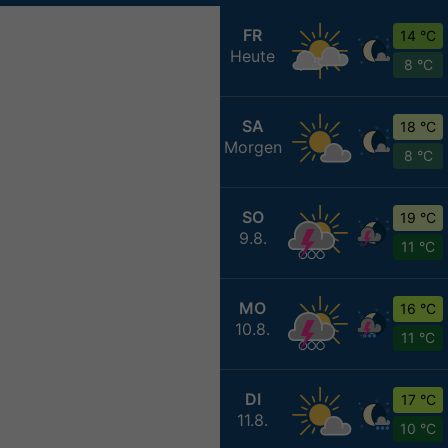
FR
14 °C
Heute
8 °C
SA
18 °C
Morgen
8 °C
SO
19 °C
9.8.
11 °C
MO
16 °C
10.8.
11 °C
DI
17 °C
11.8.
10 °C