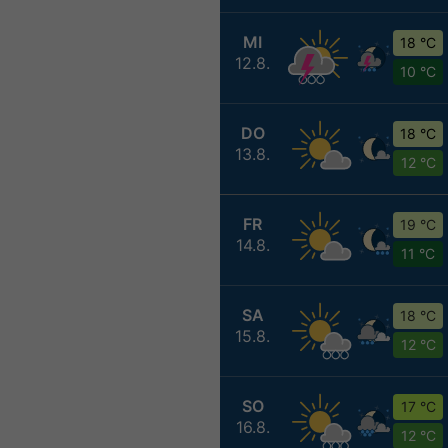
MI
18 °C
12.8.
10 °C
DO
18 °C
13.8.
12 °C
FR
19 °C
14.8.
11 °C
SA
18 °C
15.8.
12 °C
SO
17 °C
16.8.
12 °C