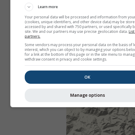
Learn more
Your personal data will be processed and information from you
(cookies, unique identifiers, and other device data) may be store
accessed by and shared with 750 partners, or used specifically b
site. We and our partners may use precise geolocation data.
List
partners.
Some vendors may process your personal data on the basis of l
interest, which you can object to by managing your options belo
for a link at the bottom of this page or in the site menu to manag
withdraw consent in privacy and cookie settings.
OK
Manage options