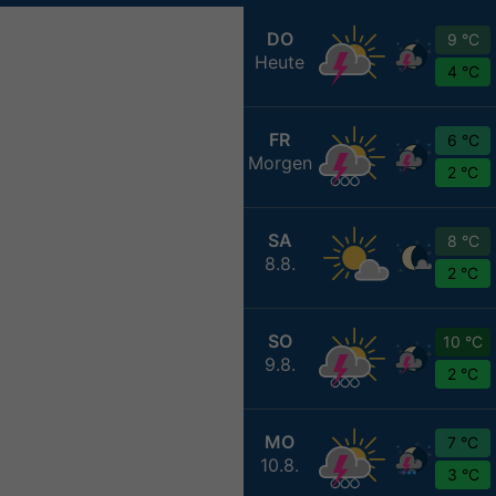
DO
9 °C
Heute
4 °C
FR
6 °C
Morgen
2 °C
SA
8 °C
8.8.
2 °C
SO
10 °C
9.8.
2 °C
MO
7 °C
10.8.
3 °C