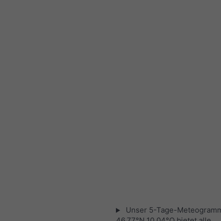
Unser 5-Tage-Meteogramm
46.77°N 10.04°O bietet alle