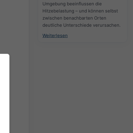
Umgebung beeinflussen die
Hitzebelastung – und können selbst
zwischen benachbarten Orten
deutliche Unterschiede verursachen.
Weiterlesen