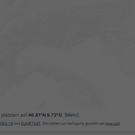
platziert auf
46.81°N 9.72°O
.
[Mehr]
GOES-16
and
EUMETSAT
. Blitzdaten zur Verfügung gestellt von
nowcast
.