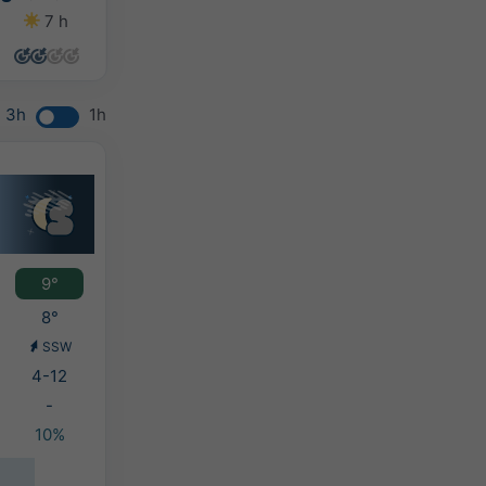
7 h
8 h
12 h
12 h
3h
1h
9°
8°
SSW
4-12
-
10%