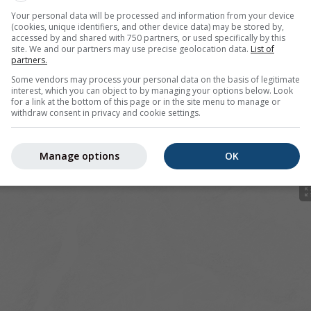
Your personal data will be processed and information from your device
(cookies, unique identifiers, and other device data) may be stored by,
accessed by and shared with 750 partners, or used specifically by this
site. We and our partners may use precise geolocation data.
List of
partners.
r 46.81°N 9.72°O bietet alle Wetterinformationen in 3 einfa
Some vendors may process your personal data on the basis of legitimate
interest, which you can object to by managing your options below. Look
for a link at the bottom of this page or in the site menu to manage or
withdraw consent in privacy and cookie settings.
ld
Manage options
OK