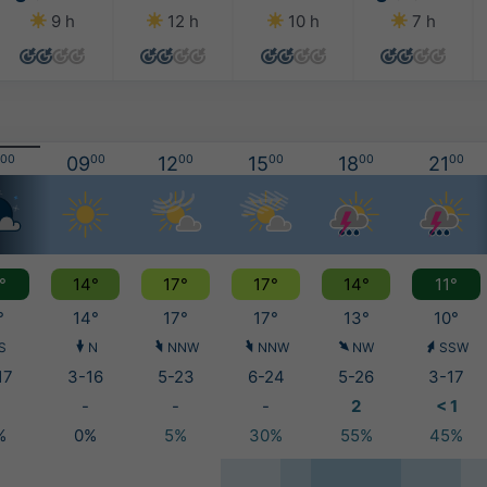
9 h
12 h
10 h
7 h
00
09
00
12
00
15
00
18
00
21
00
°
14°
17°
17°
14°
11°
°
14°
17°
17°
13°
10°
S
N
NNW
NNW
NW
SSW
17
3-16
5-23
6-24
5-26
3-17
-
-
-
2
< 1
%
0%
5%
30%
55%
45%