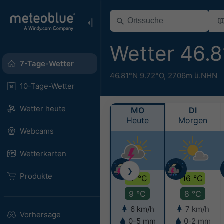
Wetter 46.
7-Tage-Wetter
46.81°N 9.72°O,
2706m ü.NHN
10-Tage-Wetter
Wetter heute
MO
DI
Heute
Morgen
Webcams
Wetterkarten
❯
Produkte
17 °C
16 °C
9 °C
8 °C
6 km/h
7 km/h
Vorhersage
0-5 mm
0-2 mm