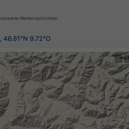
teressante Wetternachrichten
, 46.81°N 9.72°O
©