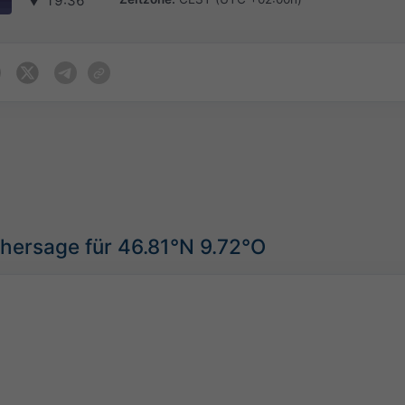
▼
19:36
hersage für 46.81°N 9.72°O