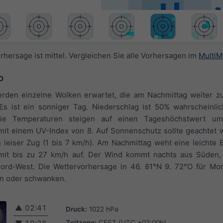
rhersage ist mittel. Vergleichen Sie alle Vorhersagen im
MultiM
O
erden einzelne Wolken erwartet, die am Nachmittag weiter zu
 Es ist ein sonniger Tag. Niederschlag ist 50% wahrscheinli
 Die Temperaturen steigen auf einen Tageshöchstwert u
mit einem UV-Index von 8. Auf Sonnenschutz sollte geachtet 
eiser Zug (1 bis 7 km/h). Am Nachmittag weht eine leichte B
n mit bis zu 27 km/h auf. Der Wind kommt nachts aus Süden
rd-West. Die Wettervorhersage in 46. 81°N 9. 72°O für Mon
n oder schwanken.
▲
02:41
Druck:
1022 hPa
Zeitzone:
CEST (UTC +02:00h)