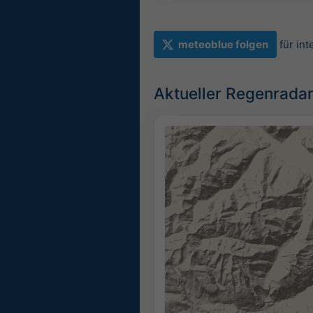
meteoblue folgen
für in
Aktueller Regenradar