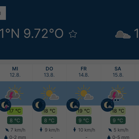
81°N 9.72°O
MI
DO
FR
SA
12.8.
13.8.
14.8.
15.8.
17 °C
18 °C
19 °C
18 °C
8 °C
8 °C
9 °C
9 °C
7 km/h
9 km/h
10 km/h
5 km/h
0-2 mm
-
-
0-5 mm