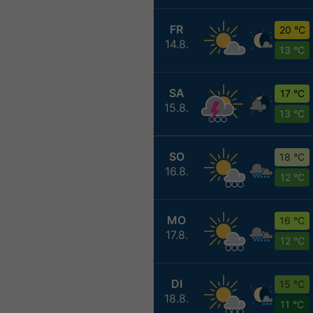
FR
20 °C
14.8.
13 °C
SA
17 °C
15.8.
13 °C
SO
18 °C
16.8.
12 °C
MO
16 °C
17.8.
12 °C
DI
15 °C
18.8.
11 °C