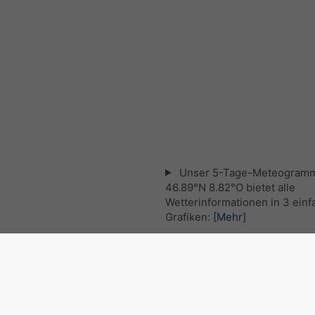
Unser 5-Tage-Meteogramm
46.89°N 8.82°O bietet alle
Wetterinformationen in 3 ein
Grafiken:
[Mehr]
Aktuelles Satellitenbild