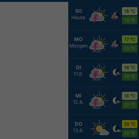
SO
18 °C
Heute
12 °C
MO
17 °C
Morgen
13 °C
DI
18 °C
11.8.
12 °C
MI
18 °C
12.8.
12 °C
DO
20 °C
13.8.
13 °C