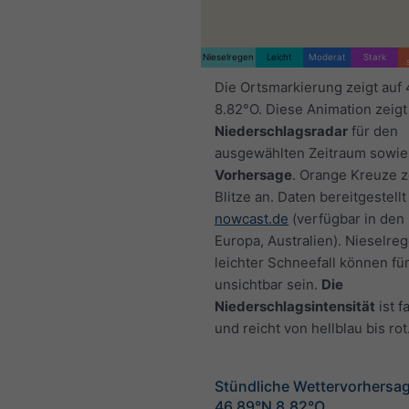
Nieselregen
Leicht
Moderat
Stark
Die Ortsmarkierung zeigt auf
8.82°O. Diese Animation zeigt
Niederschlagsradar
für den
ausgewählten Zeitraum sowie
Vorhersage
. Orange Kreuze 
Blitze an. Daten bereitgestellt
nowcast.de
(verfügbar in den
Europa, Australien). Nieselre
leichter Schneefall können fü
unsichtbar sein.
Die
Niederschlagsintensität
ist f
und reicht von hellblau bis rot
Stündliche Wettervorhersag
46.89°N 8.82°O