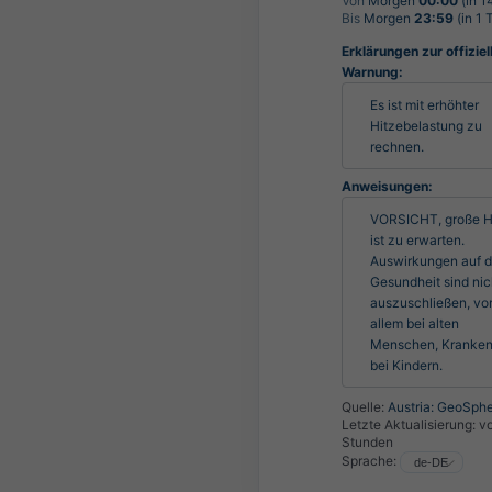
Von
Morgen
00:00
(in 1
Bis
Morgen
23:59
(in 1 
Erklärungen zur offiziel
Warnung:
Es ist mit erhöhter 
Hitzebelastung zu 
rechnen.
Anweisungen:
VORSICHT, große Hi
ist zu erwarten. 
Auswirkungen auf di
Gesundheit sind nich
auszuschließen, vor
allem bei alten 
Menschen, Kranken
bei Kindern.
Quelle:
Austria: GeoSphe
Letzte Aktualisierung:
vo
Stunden
Sprache: