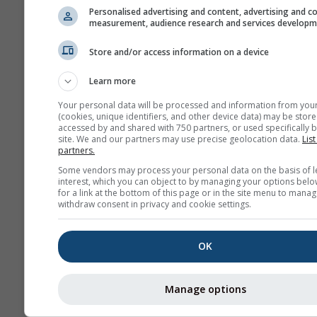
Personalised advertising and content, advertising and c
measurement, audience research and services develop
Store and/or access information on a device
Learn more
Your personal data will be processed and information from you
(cookies, unique identifiers, and other device data) may be store
accessed by and shared with 750 partners, or used specifically b
site. We and our partners may use precise geolocation data.
List
partners.
Wir geben Ihre E-Mail-Adresse nic
Some vendors may process your personal data on the basis of l
Dritte weiter, wie in unserer
interest, which you can object to by managing your options belo
for a link at the bottom of this page or in the site menu to manag
Datenschutzrichtlinie
beschrieben
withdraw consent in privacy and cookie settings.
die Verwendung von meteoblue Di
stimmen Sie unseren
AGB
zu. Ihre
Adresse wird auch mit anderen me
OK
Diensten verwendbar sein.
Manage options
Weitere Wetterdaten