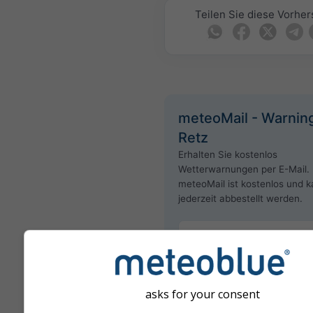
Teilen Sie diese Vorhe
meteoMail - Warning
Retz
Erhalten Sie kostenlos
Wetterwarnungen per E-Mail.
meteoMail ist kostenlos und 
jederzeit abbestellt werden.
asks for your consent
Newsletter abonnieren