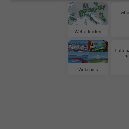
whe
Wetterkarten
Luftqua
Po
Webcams