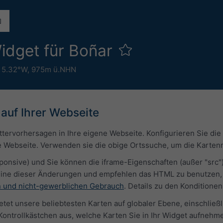
idget für Boñar
 5.32°W,
975m ü.NHN
auf Ihrer Webseite
ttervorhersagen in Ihre eigene Webseite. Konfigurieren Sie d
hre Webseite. Verwenden sie die obige Ortssuche, um die Kartenm
ponsive) und Sie können die iframe-Eigenschaften (außer "src"
keine dieser Änderungen und empfehlen das HTML zu benutzen, 
 und nicht-gewerblichen Gebrauch
. Details zu den Konditione
tet unsere beliebtesten Karten auf globaler Ebene, einschließ
Kontrollkästchen aus, welche Karten Sie in Ihr Widget aufneh