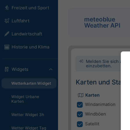
Freizeit und Sport
meteoblue
Luftfahrt
Weather API
Landwirtschaft
Historie und Klima
Melden Sie sich an, 
einzubetten.
Widgets
Karten und Stand
Wetterkarten Widget
Karten
Widget Urbane
Karten
Windanimation
Windböen
Wetter Widget 3h
Satellit
Wetter Widget Tag