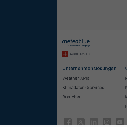
Länge
Metrisch
Imperial
Windgeschwindigkeit
m/s
km/h
mp
Unternehmenslösungen
Darstellung
Weather APIs
Karten-Zoom
Klimadaten-Services
Branchen
Widgetbreite
Breite automatisch a
Breite manuell auswä