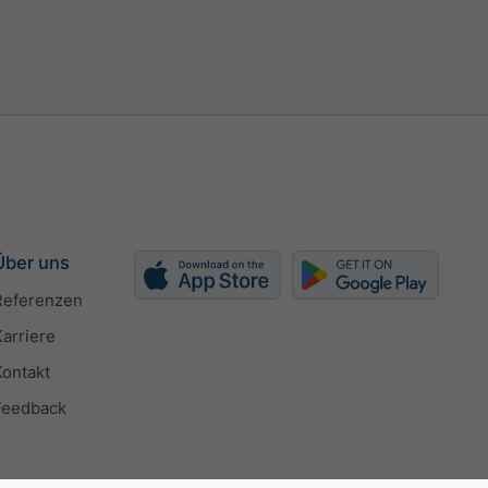
h
kn
bft
Über uns
Referenzen
Karriere
Kontakt
Feedback
npassen
hlen (px)