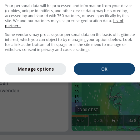
hlag
Your personal data will be processed and information from your device
(cookies, unique identifiers, and other device data) may be stored by,
accessed by and shared with 750 partners, or used specifically by this
site. We and our partners may use precise geolocation data.
List of
partners.
Some vendors may process your personal data on the basis of legitimate
interest, which you can object to by managing your options below. Look
for a link at the bottom of this page or in the site menu to manage or
withdraw consent in privacy and cookie settings.
s Wetter für einen
 oder den Ort jedes Besuchers
Manage options
OK
timmen.
nden
erwenden