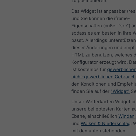
zu positionieren.
Das Widget ist anpassbar (re
und Sie können die iframe-
Eigenschaften (außer "src") ä
sodass es am besten in Ihre 
passt. Allerdings unterstützen
dieser Änderungen und empf
HTML zu benutzen, welches 
Konfigurator erzeugt wird. Da
ist kostenlos für
gewerbliche
nicht-gewerblichen Gebrauch
den Konditionen und Empfeh
finden Sie auf der
"Widget"
Se
Unser Wetterkarten Widget bi
unsere beliebtesten Karten au
Ebene, einschließlich
Windani
und
Wolken & Niederschlag
. 
mit den unten stehenden