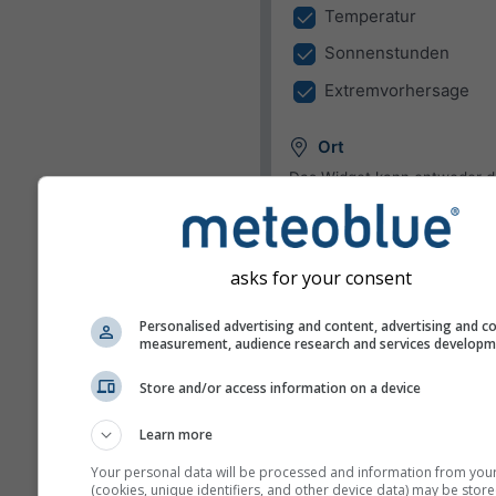
Temperatur
Sonnenstunden
Extremvorhersage
Ort
Das Widget kann entweder d
Wetter für einen vordefiniert
anzeigen, oder den Ort jedes
Besuchers Ihrer Website indiv
asks for your consent
bestimmen.
Aktuellen Ort verwe
Personalised advertising and content, advertising and c
Ort des Benutzers
measurement, audience research and services develop
verwenden
Store and/or access information on a device
Einheiten
Learn more
Your personal data will be processed and information from you
Temperatur
(cookies, unique identifiers, and other device data) may be store