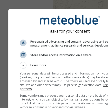
asks for your consent
Personalised advertising and content, advertising and c
measurement, audience research and services develop
Store and/or access information on a device
Learn more
Your personal data will be processed and information from you
(cookies, unique identifiers, and other device data) may be store
accessed by and shared with 750 partners, or used specifically b
site. We and our partners may use precise geolocation data.
List
partners.
Some vendors may process your personal data on the basis of l
interest, which you can object to by managing your options belo
for a link at the bottom of this page or in the site menu to manag
withdraw consent in privacy and cookie settings.