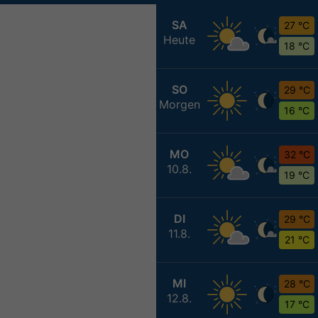
SA
27 °C
Heute
18 °C
SO
29 °C
Morgen
16 °C
MO
32 °C
10.8.
19 °C
DI
29 °C
11.8.
21 °C
MI
28 °C
12.8.
17 °C