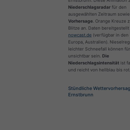
Ernstbrunn. Diese Animation z
Niederschlagsradar
für den
ausgewählten Zeitraum sowie
Vorhersage
. Orange Kreuze 
Blitze an. Daten bereitgestellt
nowcast.de
(verfügbar in den
Europa, Australien). Nieselre
leichter Schneefall können fü
unsichtbar sein.
Die
Niederschlagsintensität
ist f
und reicht von hellblau bis rot
Stündliche Wettervorhersag
Ernstbrunn