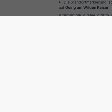
Die Standortmarkierung ist 
auf
Going am Wilden Kaiser
.
© 2026 meteoblue,
NOAA Satellites 
EUMETSAT
. Blitzdaten zur Verfügung 
nowcast
.
meteoblue folge
für interessante Wetternac
Regenradar und
Niederschlagsvorhersage, Ö
©