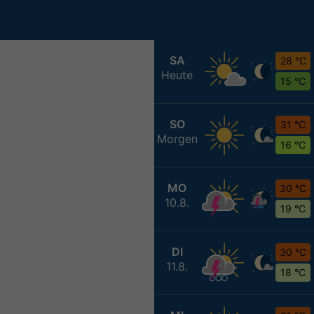
SA
28 °C
Heute
15 °C
SO
31 °C
Morgen
16 °C
MO
30 °C
10.8.
19 °C
DI
30 °C
11.8.
18 °C