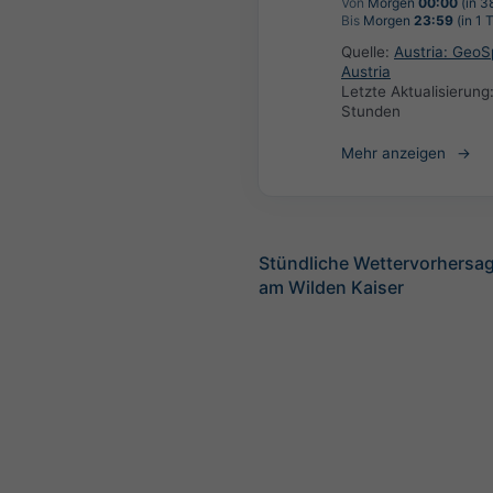
Von
Morgen
00:00
(in 3
Bis
Morgen
23:59
(in 1 
Quelle:
Austria: Geo
Austria
Letzte Aktualisierung
Stunden
Mehr anzeigen
Stündliche Wettervorhersag
am Wilden Kaiser