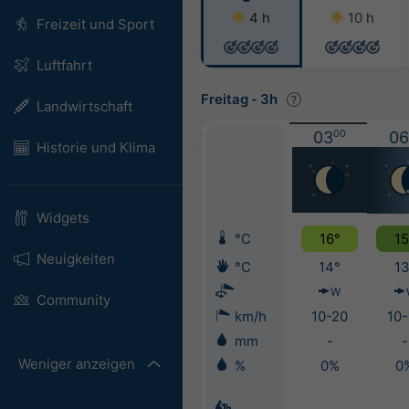
4 h
10 h
Freizeit und Sport
Luftfahrt
Freitag
-
3h
Landwirtschaft
03
00
06
Historie und Klima
Widgets
°C
16°
15
Neuigkeiten
°C
14°
13
W
Community
km/h
10-20
10-
mm
-
-
Weniger anzeigen
%
0%
0