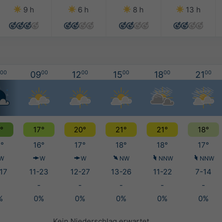
9 h
6 h
8 h
13 h
00
09
00
12
00
15
00
18
00
21
00
°
17°
20°
21°
21°
18°
°
16°
17°
18°
18°
17°
W
W
W
NW
NNW
NNW
17
11-23
12-27
13-26
11-22
7-14
-
-
-
-
-
%
0%
0%
0%
0%
0%
Kein Niederschlag erwartet