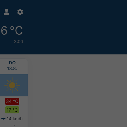
16 °C
3:00
DO
FR
SA
SO
13.8.
14.8.
15.8.
16.8.
34 °C
30 °C
28 °C
28 °C
17 °C
19 °C
17 °C
18 °C
14 km/h
11 km/h
11 km/h
9 km/h
-
-
-
-