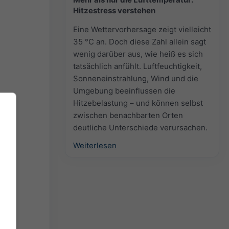
Hitzestress verstehen
Eine Wettervorhersage zeigt vielleicht
35 °C an. Doch diese Zahl allein sagt
wenig darüber aus, wie heiß es sich
tatsächlich anfühlt. Luftfeuchtigkeit,
Sonneneinstrahlung, Wind und die
Umgebung beeinflussen die
Hitzebelastung – und können selbst
zwischen benachbarten Orten
deutliche Unterschiede verursachen.
Weiterlesen