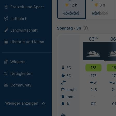
12 h
8 h
Freizeit und Sport
Luftfahrt
Sonntag
-
3h
Landwirtschaft
03
00
06
Historie und Klima
Widgets
°C
16°
16
Neuigkeiten
°C
17°
17
W
W
Community
km/h
2-5
2-
mm
-
-
Weniger anzeigen
%
0%
0