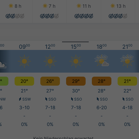
8 h
7 h
11 h
13 h
00
09
00
12
00
15
00
18
00
21
00
°
20°
26°
29°
28°
21°
°
21°
27°
30°
28°
22°
NW
SSW
SSO
SSO
SSO
SSO
6
3-10
7-18
7-18
6-20
4-18
-
-
-
-
-
%
0%
0%
0%
0%
0%
Kein Niederschlag erwartet