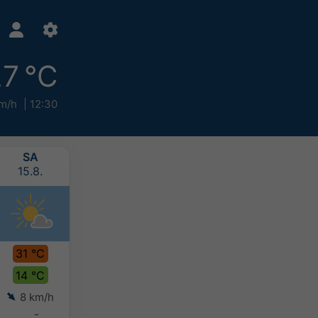
7 °C
m/h
12:30
SA
SO
MO
DI
15.8.
16.8.
17.8.
18.8.
31 °C
32 °C
29 °C
26 °C
14 °C
17 °C
18 °C
16 °C
8 km/h
4 km/h
5 km/h
7 km/h
-
-
10-20 mm
10-20 mm