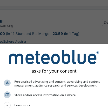
g
De
rwarnung
:00
(in 11 Stunden)
Bis
Morgen
23:59
(in 1 Tag)
GeoSphere Austria
rung:
vor 2 Stunden
asks for your consent
rhersage für Kapfenberg
Personalised advertising and content, advertising and content
measurement, audience research and services development
Store and/or access information on a device
Learn more