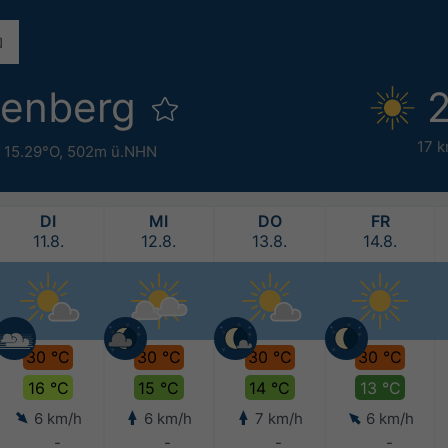
fenberg
2
17 k
 15.29°O,
502m ü.NHN
DI
MI
DO
FR
11.8.
12.8.
13.8.
14.8.
30 °C
30 °C
30 °C
30 °C
16 °C
15 °C
14 °C
13 °C
6 km/h
6 km/h
7 km/h
6 km/h
-
-
-
-