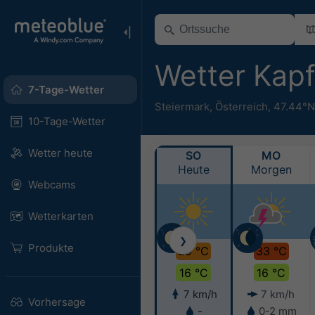
Wetter Kap
7-Tage-Wetter
Steiermark
,
Österreich
,
47.44°N
10-Tage-Wetter
Wetter heute
SO
MO
Heute
Morgen
Webcams
Wetterkarten
❯
Produkte
29 °C
33 °C
16 °C
16 °C
7 km/h
7 km/h
Vorhersage
-
0-2 mm