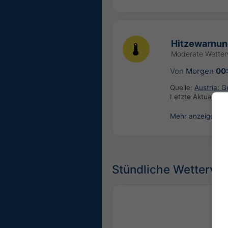
Hitzewarnun
Moderate Wette
Von
Morgen
00
Quelle:
Austria: 
Letzte Aktualisie
Mehr anzeigen
Stündliche Wettervo