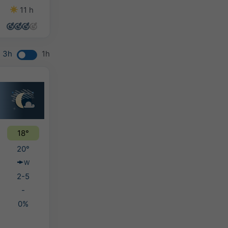
11 h
10 h
9 h
6 h
3h
1h
18°
20°
W
2-5
-
0%