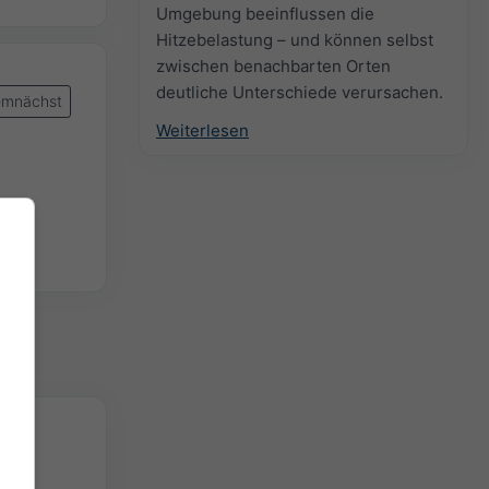
Umgebung beeinflussen die
Hitzebelastung – und können selbst
zwischen benachbarten Orten
deutliche Unterschiede verursachen.
mnächst
Weiterlesen