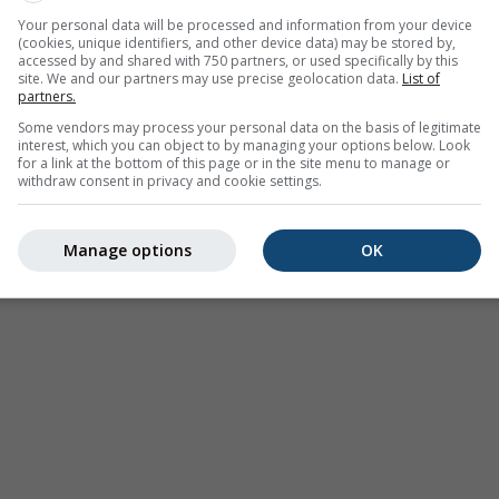
Your personal data will be processed and information from your device
(cookies, unique identifiers, and other device data) may be stored by,
accessed by and shared with 750 partners, or used specifically by this
site. We and our partners may use precise geolocation data.
List of
partners.
Some vendors may process your personal data on the basis of legitimate
interest, which you can object to by managing your options below. Look
for a link at the bottom of this page or in the site menu to manage or
withdraw consent in privacy and cookie settings.
Manage options
OK