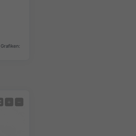
Grafiken:
Satellit
+
−
Ohne Radar
Mit Radar
Gemessene Temperatur
Gemessener Niederschlag