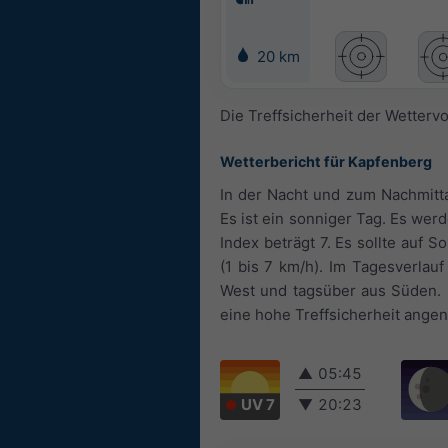
20 km
Die Treffsicherheit der Wetterv
Wetterbericht für Kapfenberg
In der Nacht und zum Nachmitta
Es ist ein sonniger Tag. Es we
Index beträgt 7. Es sollte auf
(1 bis 7 km/h). Im Tagesverlau
West und tagsüber aus Süden. D
eine hohe Treffsicherheit ang
▲
05:45
UV 7
▼
20:23