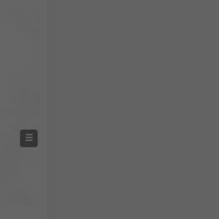
Screenshot
©