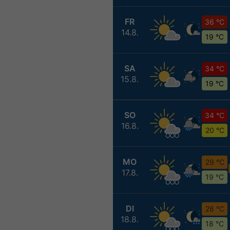
FR
36 °C
14.8.
19 °C
SA
34 °C
15.8.
19 °C
SO
34 °C
16.8.
20 °C
MO
29 °C
17.8.
19 °C
DI
28 °C
18.8.
18 °C