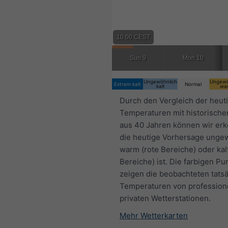
10:00 CEST
Sun 9
Mon 10
Ungewöhnlich
Ungewö
Extrem kalt
Normal
kalt
wa
Durch den Vergleich der heut
Temperaturen mit historische
aus 40 Jahren können wir er
die heutige Vorhersage unge
warm (rote Bereiche) oder kal
Bereiche) ist. Die farbigen Pu
zeigen die beobachteten tats
Temperaturen von profession
privaten Wetterstationen.
Mehr Wetterkarten