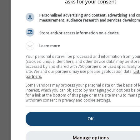
asks for your consent
Personalised advertising and content, advertising and c
measurement, audience research and services develop
Store and/or access information on a device
Learn more
Your personal data will be processed and information from you
(cookies, unique identifiers, and other device data) may be store
accessed by and shared with 750 partners, or used specifically b
site. We and our partners may use precise geolocation data.
List
partners.
Some vendors may process your personal data on the basis of l
interest, which you can object to by managing your options belo
for a link at the bottom of this page or in the site menu to manag
withdraw consent in privacy and cookie settings.
OK
Manage options