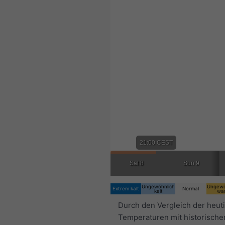
21:00 CEST
Sat 8
Sun 9
Ungewöhnlich
Ungewö
Extrem kalt
Normal
kalt
wa
Durch den Vergleich der heut
Temperaturen mit historische