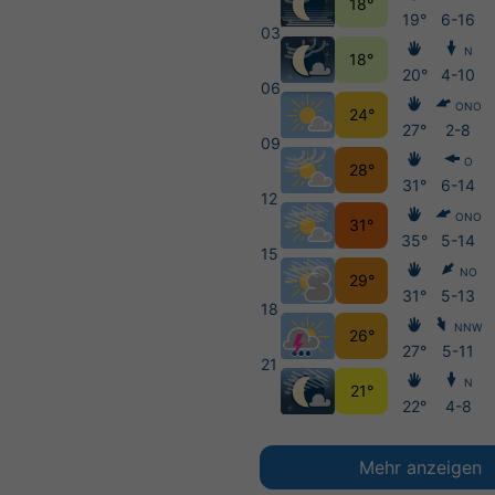
18°
19°
6-16
03
N
18°
20°
4-10
06
ONO
24°
27°
2-8
09
O
28°
31°
6-14
12
ONO
31°
35°
5-14
15
NO
29°
31°
5-13
18
NNW
26°
27°
5-11
21
N
21°
22°
4-8
Mehr anzeigen