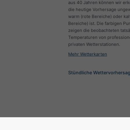
aus 40 Jahren können wir er
die heutige Vorhersage unge
warm (rote Bereiche) oder kal
Bereiche) ist. Die farbigen Pu
zeigen die beobachteten tats
Temperaturen von profession
privaten Wetterstationen.
Mehr Wetterkarten
Stündliche Wettervorhersag