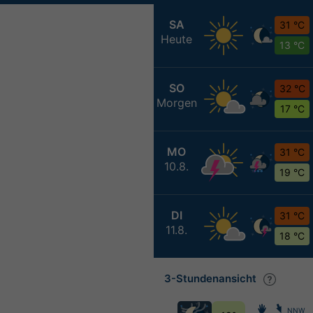
SA
31 °C
Heute
13 °C
SO
32 °C
Morgen
17 °C
MO
31 °C
10.8.
19 °C
DI
31 °C
11.8.
18 °C
3-Stundenansicht
NNW