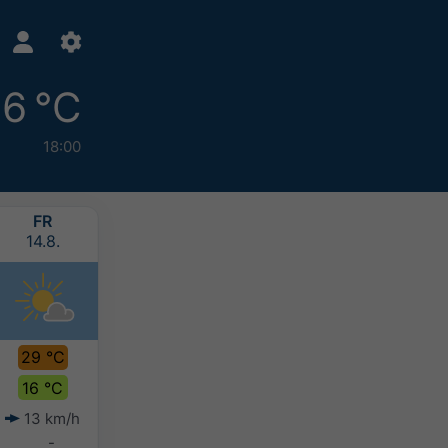
6 °C
18:00
FR
SA
SO
MO
14.8.
15.8.
16.8.
17.8.
29 °C
29 °C
24 °C
22 °C
16 °C
18 °C
17 °C
15 °C
13 km/h
13 km/h
14 km/h
11 km/h
-
-
-
-