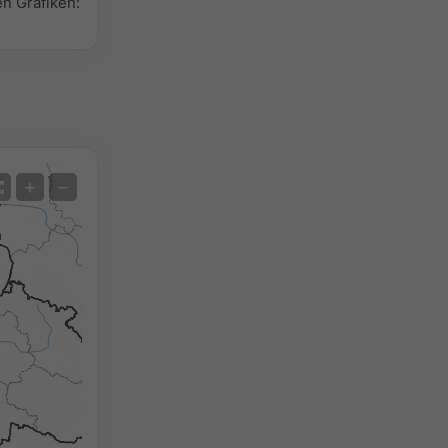
n Grafiken:
Satellit
+
−
Ohne Radar
Mit Radar
Gemessene Temperatur
Gemessener Niederschlag
Screenshot
©