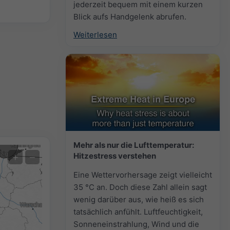
jederzeit bequem mit einem kurzen
Blick aufs Handgelenk abrufen.
Weiterlesen
Mehr als nur die Lufttemperatur:
Extremvorhersage
Hitzestress verstehen
+
−
Eine Wettervorhersage zeigt vielleicht
Temperaturmessungen
35 °C an. Doch diese Zahl allein sagt
Auto (NEMSGLOBAL Global)
wenig darüber aus, wie heiß es sich
Screenshot
©
tatsächlich anfühlt. Luftfeuchtigkeit,
Sonneneinstrahlung, Wind und die