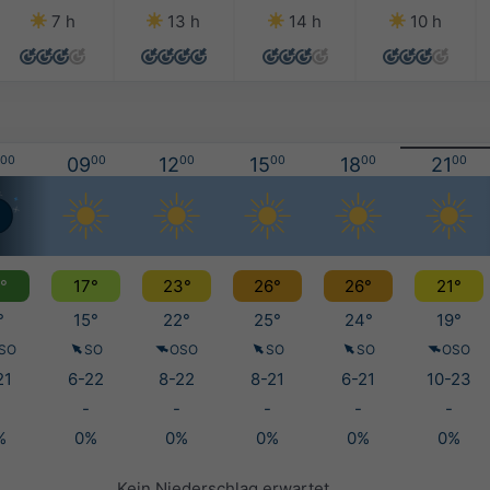
7 h
13 h
14 h
10 h
00
09
00
12
00
15
00
18
00
21
00
°
17°
23°
26°
26°
21°
°
15°
22°
25°
24°
19°
SO
SO
OSO
SO
SO
OSO
21
6-22
8-22
8-21
6-21
10-23
-
-
-
-
-
%
0%
0%
0%
0%
0%
Kein Niederschlag erwartet