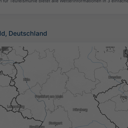
r Teufelsmühle bietet alle Wetterinformationen in 3 einfache
ild, Deutschland