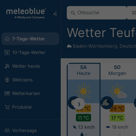
Wetter Teu
7-Tage-Wetter
Baden-Württemberg
,
Deutsc
10-Tage-Wetter
Wetter heute
SA
SO
Heute
Morgen
Webcams
Wetterkarten
❯
Produkte
26 °C
29 °C
11 °C
17 °C
13 km/h
18 km/h
Vorhersage
-
-