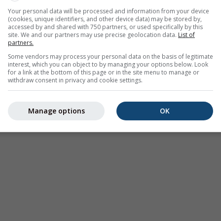
ersage ungewöhnlich warm (rote Bereiche) oder kalt (blaue Ber
Your personal data will be processed and information from your device
ie beobachteten tatsächlichen Temperaturen von professionell
(cookies, unique identifiers, and other device data) may be stored by,
accessed by and shared with 750 partners, or used specifically by this
site. We and our partners may use precise geolocation data.
List of
partners.
Some vendors may process your personal data on the basis of legitimate
interest, which you can object to by managing your options below. Look
for a link at the bottom of this page or in the site menu to manage or
withdraw consent in privacy and cookie settings.
rhersage für Teufelsmühle
Manage options
OK