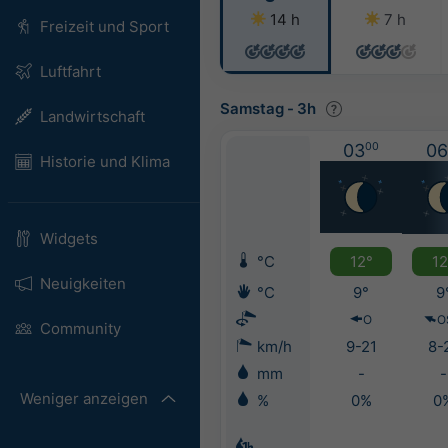
14 h
7 h
Freizeit und Sport
Luftfahrt
Samstag
-
3h
Landwirtschaft
03
00
06
Historie und Klima
Widgets
°C
12°
12
Neuigkeiten
°C
9°
9
O
O
Community
km/h
9-21
8-
mm
-
-
Weniger anzeigen
%
0%
0