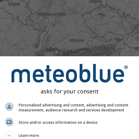
asks for your consent
Personalised advertising and content, advertising and content
measurement, audience research and services development
Store and/or access information on a device
kalt
Normal
Ungewöhnlich warm
Extrem warm
igen Temperaturen mit historischen Daten aus 40 Jahren könne
Learn more