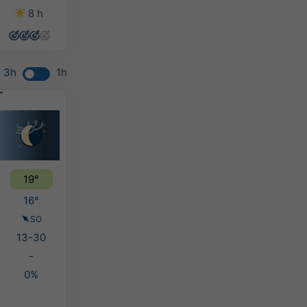
8 h
14 h
11 h
7 h
3h
1h
19°
16°
SO
13-30
-
0%