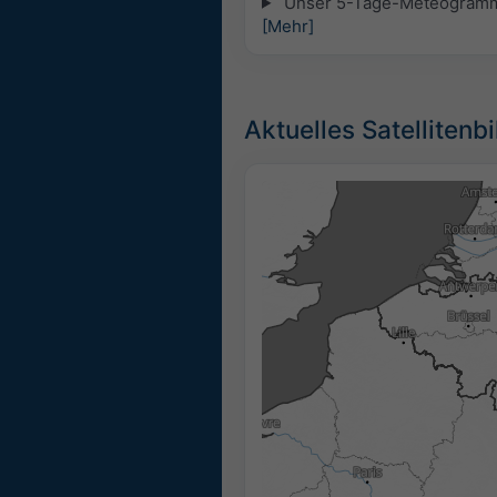
Unser 5-Tage-Meteogramm fü
[Mehr]
Aktuelles Satellitenb