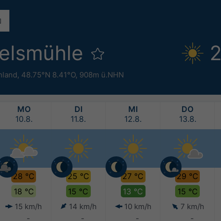
felsmühle
2
hland
,
48.75°N 8.41°O,
908m ü.NHN
MO
DI
MI
DO
10.8.
11.8.
12.8.
13.8.
28 °C
25 °C
27 °C
29 °C
18 °C
15 °C
13 °C
15 °C
15 km/h
14 km/h
10 km/h
7 km/h
-
-
-
-