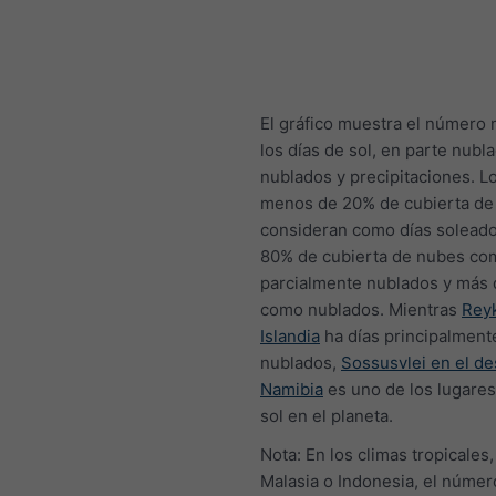
El gráfico muestra el número
los días de sol, en parte nubl
nublados y precipitaciones. L
menos de 20% de cubierta de
consideran como días soleado
80% de cubierta de nubes co
parcialmente nublados y más 
como nublados. Mientras
Reyk
Islandia
ha días principalment
nublados,
Sossusvlei en el de
Namibia
es uno de los lugare
sol en el planeta.
Nota: En los climas tropicales
Malasia o Indonesia, el númer