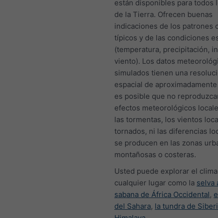
están disponibles para todos 
de la Tierra. Ofrecen buenas
indicaciones de los patrones 
típicos y de las condiciones 
(temperatura, precipitación, i
viento). Los datos meteorológ
simulados tienen una resoluc
espacial de aproximadamente
es posible que no reproduzca
efectos meteorológicos local
las tormentas, los vientos loca
tornados, ni las diferencias l
se producen en las zonas urb
montañosas o costeras.
Usted puede explorar el clima
cualquier lugar como la
selva
sabana de África Occidental
,
e
del Sahara
,
la tundra de Siber
Himalaya
.