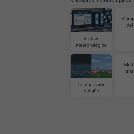
Más datos meteorológicos
Comp
del
Archivo
meteorológico
Mult
ens
Comparación
del año