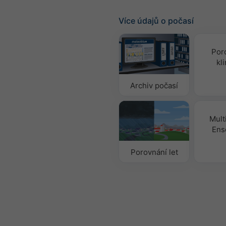
Více údajů o počasí
Por
kl
Archiv počasí
Mult
Ens
Porovnání let