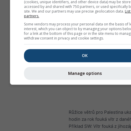
(cookies, unique identifiers, and other device data) may be store
accessed by and shared with 750 partners, or used specifically b
site. We and our partners may use precise geolocation data.
List
partners.
Some vendors may process your personal data on the basis of l
interest, which you can object to by managing your options belo
for a link at the bottom of this page or in the site menu to manag
withdraw consent in privacy and cookie settings.
OK
Manage options
Růžice větrů pro Palestina uka
hodin za rok fouká vítr z dan
Příklad SW: Vítr fouká z jihoz