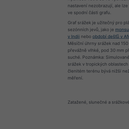
nastavení nezobrazují, ale lze
ve spodní části grafu.
Graf srážek je užitečný pro pl
sezónních jevů, jako je
monsu
v Indii
nebo
období dešťů v Af
Měsíční úhrny srážek nad 150
převážně vlhké, pod 30 mm p
suché. Poznámka: Simulované
srážek v tropických oblastech 
členitém terénu bývá nižší ne
měření.
Zatažené, slunečné a srážkov