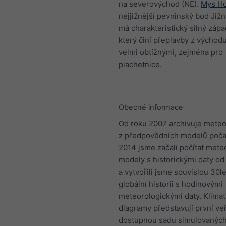
na severovýchod (NE).
Mys H
nejjižnější pevninský bod Jižn
má charakteristický silný západ
který činí přeplavby z východ
velmi obtížnými, zejména pro
plachetnice.
Obecné informace
Od roku 2007 archivuje meteo
z předpovědních modelů počas
2014 jsme začali počítat mete
modely s historickými daty od
a vytvořili jsme souvislou 30l
globální historii s hodinovými
meteorologickými daty. Klimat
diagramy představují první ve
dostupnou sadu simulovanýc