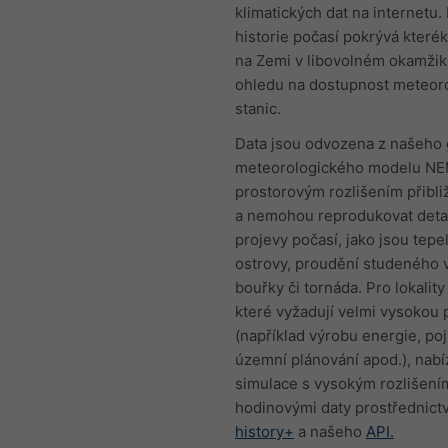
klimatických dat na internetu.
historie počasí pokrývá kterék
na Zemi v libovolném okamžik
ohledu na dostupnost meteor
stanic.
Data jsou odvozena z našeho 
meteorologického modelu NE
prostorovým rozlišením přibl
a nemohou reprodukovat detail
projevy počasí, jako jsou tepe
ostrovy, proudění studeného 
bouřky či tornáda. Pro lokality 
které vyžadují velmi vysokou 
(například výrobu energie, poji
územní plánování apod.), nab
simulace s vysokým rozlišení
hodinovými daty prostřednic
history+
a našeho
API.