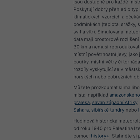
jsou dostupné pro každé míst
Poskytují dobrý přehled o typ
klimatických vzorcích a oček
podmínkách (teplota, srážky, 
svit a vítr). Simulovaná meteo
data mají prostorové rozlišení
30 km a nemusí reprodukovat
místní povětrnostní jevy, jako 
bouřky, místní větry či tornáda
rozdíly vyskytující se v městs
horských nebo pobřežních obl
Můžete prozkoumat klima lib
místa, například
amazonského
pralesa
,
savan západní Afriky
,
Sahara
,
sibiřské tundry
nebo
Hodinová historická meteorol
od roku 1940 pro Palestina lz
pomocí
history+
. Stáhněte si