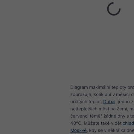
Diagram maximální teploty pro
zobrazuje, kolik dní v měsíci
určitých teplot.
Dubaj
, jedno z
nejteplejších měst na Zemi, m
červenci téměř žádné dny s t
40°C. Můžete také vidět
chlad
Moskvě
, kdy se v několika dn