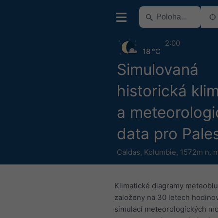
2:00
18 °C
Simulovaná
historická kli
a meteorologi
data pro Pales
Caldas
,
Kolumbie
,
1572m n. m
Klimatické diagramy meteoblu
založeny na 30 letech hodino
simulací meteorologických mo