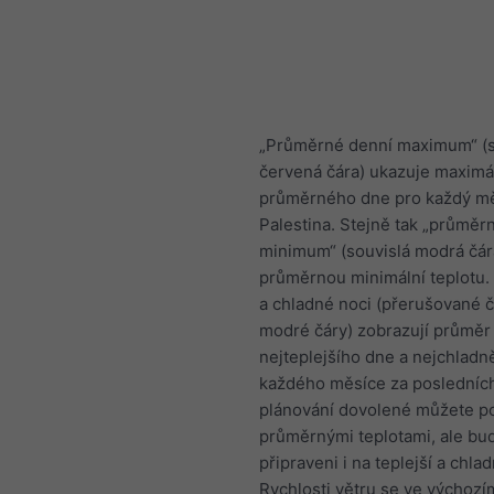
„Průměrné denní maximum“ (s
červená čára) ukazuje maximál
průměrného dne pro každý mě
Palestina. Stejně tak „průměr
minimum“ (souvislá modrá čár
průměrnou minimální teplotu.
a chladné noci (přerušované 
modré čáry) zobrazují průměr
nejteplejšího dne a nejchladně
každého měsíce za posledních 
plánování dovolené můžete po
průměrnými teplotami, ale bu
připraveni i na teplejší a chlad
Rychlosti větru se ve výchozí