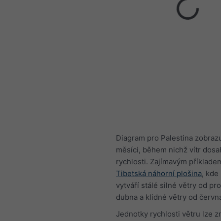
Diagram pro Palestina zobraz
měsíci, během nichž vítr dosa
rychlosti. Zajímavým příklade
Tibetská náhorní plošina
, kd
vytváří stálé silné větry od pr
dubna a klidné větry od června
Jednotky rychlosti větru lze z