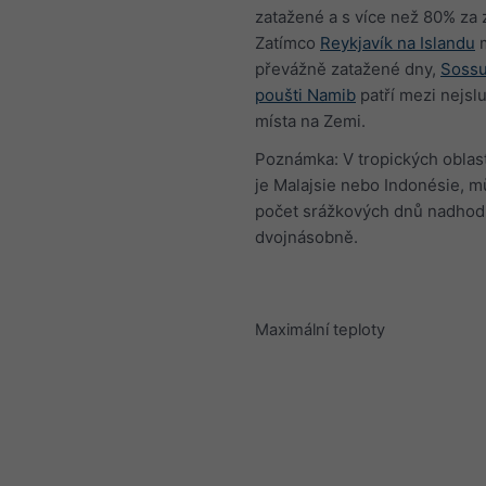
zatažené a s více než 80% za 
Zatímco
Reykjavík na Islandu
převážně zatažené dny,
Sossu
poušti Namib
patří mezi nejsl
místa na Zemi.
Poznámka: V tropických oblast
je Malajsie nebo Indonésie, m
počet srážkových dnů nadhod
dvojnásobně.
Maximální teploty