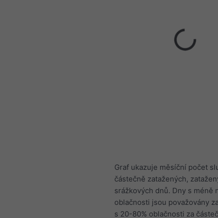
Graf ukazuje měsíční počet s
částečně zatažených, zatažen
srážkových dnů. Dny s méně 
oblačnosti jsou považovány z
s 20-80% oblačnosti za částe