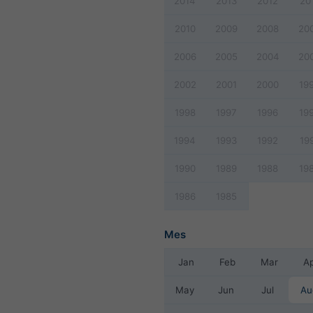
2014
2013
2012
20
2010
2009
2008
20
2006
2005
2004
20
2002
2001
2000
19
1998
1997
1996
19
1994
1993
1992
19
1990
1989
1988
19
1986
1985
Mes
Jan
Feb
Mar
A
May
Jun
Jul
Au