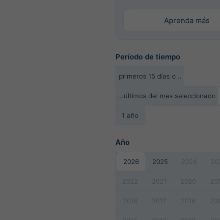
Aprenda más
Período de tiempo
primeros 15 días o ..
...últimos del mes seleccionado
1 año
Año
2026
2025
2024
20
2022
2021
2020
20
2018
2017
2016
20