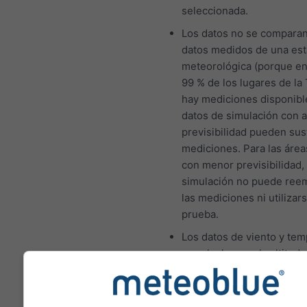
seleccionada.
Los datos no se comparan
datos medidos de una est
meteorológica (porque en
99 % de los lugares de la 
hay mediciones disponibl
datos de simulación con a
previsibilidad pueden sust
mediciones. Para las área
con menor previsibilidad, 
simulación no puede ree
las mediciones ni utiliza
prueba.
Los datos de viento y tem
se calculan con la altitud
la celda de cuadrícula. Por
tanto, las temperaturas de
montañas y las costas pu