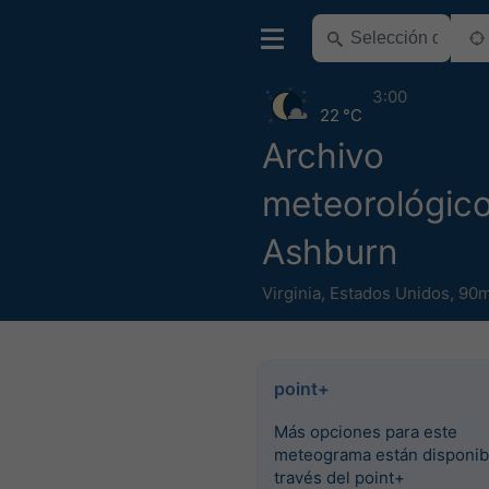
3:00
22 °C
Archivo
meteorológic
Ashburn
Virginia
,
Estados Unidos
,
90m
point+
Más opciones para este
meteograma están disponib
través del point+