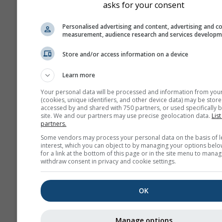
asks for your consent
diferir ligeramente de los
del lugar exacto que haya
Personalised advertising and content, advertising and c
seleccionado. Puedes enc
measurement, audience research and services develop
altitud de la celda de cuad
Store and/or access information on a device
junto a las coordenadas.
El diagrama de los "15 día
Learn more
muestra los datos por hor
Your personal data will be processed and information from you
Durante un mes hay agre
(cookies, unique identifiers, and other device data) may be store
accessed by and shared with 750 partners, or used specifically b
diarias de valores mínimo
site. We and our partners may use precise geolocation data.
List
máximos y medios. Para 
partners.
6 meses hay agregacione
Some vendors may process your personal data on the basis of l
mensuales.
interest, which you can object to by managing your options belo
for a link at the bottom of this page or in the site menu to manag
También ofrecemos datos
withdraw consent in privacy and cookie settings.
para la venta. Contáctano
obtener más información
OK
(
support@meteoblue.co
Los datos meteorológicos hist
Manage options