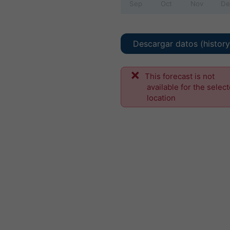
Sep
Oct
Nov
De
Descargar datos (histor
This forecast is not
available for the selec
location