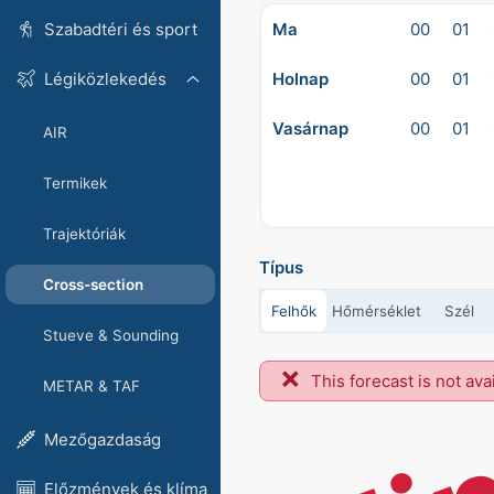
Ma
00
01
Szabadtéri és sport
Holnap
00
01
Légiközlekedés
Vasárnap
00
01
AIR
Termikek
Trajektóriák
Típus
Cross-section
Felhők
Hőmérséklet
Szél
Stueve & Sounding
This forecast is not ava
METAR & TAF
Mezőgazdaság
Előzmények és klíma