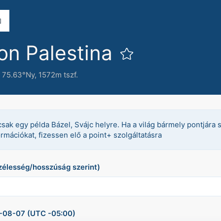
on Palestina
 75.63°Ny,
1572m tszf.
csak egy példa Bázel, Svájc helyre. Ha a világ bármely pontjára 
ormációkat, fizessen elő a point+ szolgáltatásra
szélesség/hosszúság szerint)
26-08-07 (UTC -05:00)