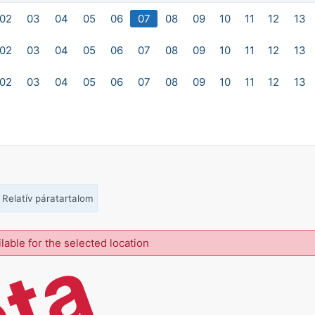
02
03
04
05
06
07
08
09
10
11
12
13
02
03
04
05
06
07
08
09
10
11
12
13
02
03
04
05
06
07
08
09
10
11
12
13
Relatív páratartalom
ilable for the selected location