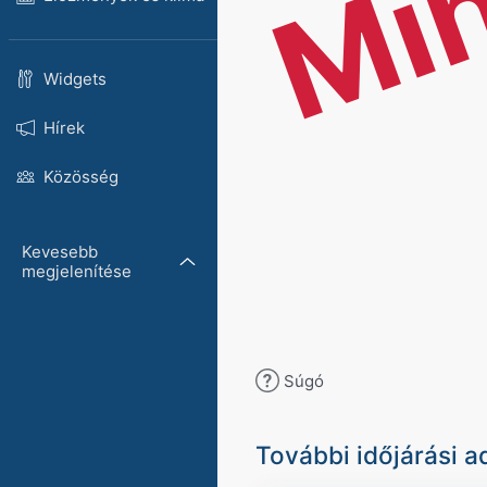
Mi
Widgets
Hírek
Közösség
Kevesebb
megjelenítése
Súgó
További időjárási a