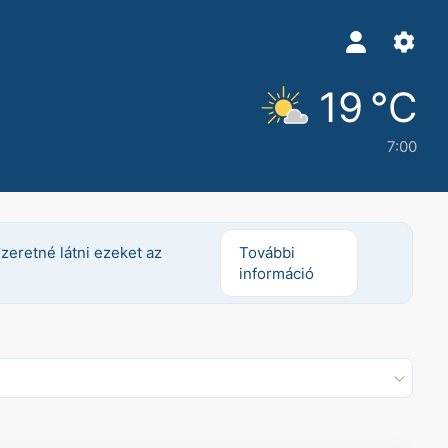
19 °C
7:00
szeretné látni ezeket az
További
információ