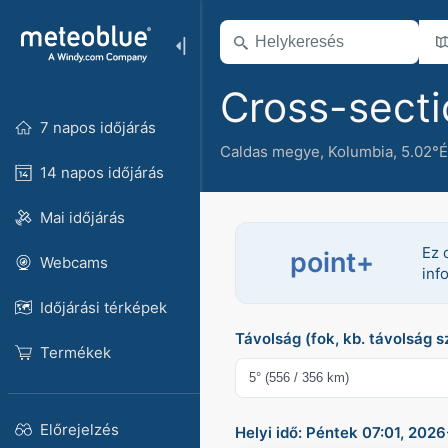
Cross-secti
7 napos időjárás
Caldas megye
,
Kolumbia
,
5.02°É
14 napos időjárás
Mai időjárás
Ez 
point+
Webcams
inf
Időjárási térképek
Távolság (fok, kb. távolság 
Termékek
Előrejelzés
Helyi idő: Péntek 07:01, 20