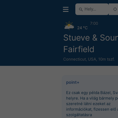
7:00
24 °C
Stueve & Sou
Fairfield
Connecticut
,
USA
,
10m tszf.
point+
Ez csak egy példa Bázel, Sv
helyre. Ha a világ bármely p
szeretné látni ezeket az
információkat, fizessen elő 
szolgáltatásra