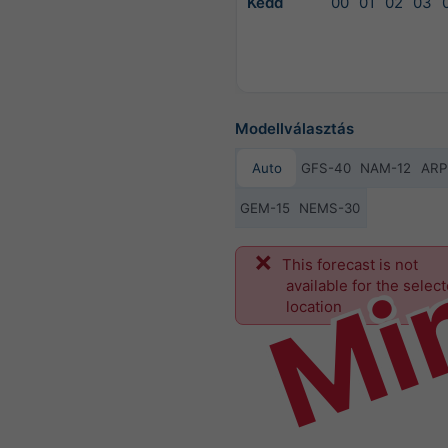
Kedd
00
01
02
03
Modellválasztás
Auto
GFS-40
NAM-12
ARP
GEM-15
NEMS-30
Mi
This forecast is not
available for the selec
location