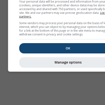
Your personal data will be processed and information from you
(cookies, unique identifiers, and other device data) may be store
Termikek
accessed by and shared with 750 partners, or used specifically b
site. We and our partners may use precise geolocation data.
List
partners.
Traje
Some vendors may process your personal data on the basis of l
interest, which you can object to by managing your options belo
for a link at the bottom of this page or in the site menu to manag
withdraw consent in privacy and cookie settings.
Cross-section
OK
Manage options