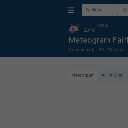
19:05
28 °C
Meteogram Fairf
Connecticut
,
USA
,
10m tszf.
Meteogram
All-in-One