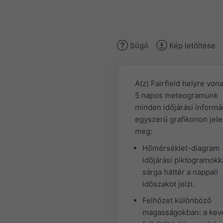
Súgó
Kép letöltése
A(z) Fairfield helyre von
5 napos meteogramunk
minden időjárási informá
egyszerű grafikonon jele
meg:
Hőmérséklet-diagram
időjárási piktogramokka
sárga háttér a nappali
időszakot jelzi.
Felhőzet különböző
magasságokban: a kev