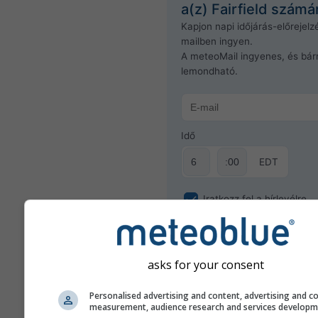
a(z) Fairfield számá
Kapjon napi időjárás-előrejelz
mailben ingyen.
A meteoMail ingyenes, és bár
lemondható.
Idő
EDT
Iratkozz fel a hírlevélre
asks for your consent
Personalised advertising and content, advertising and c
measurement, audience research and services develop