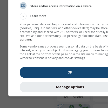
Store and/or access information on a device
Learn more
Az e-mail-címét nem adjuk át har
feleknek, ahogyan azt
adatvédelm
Your personal data will be processed and information from you
irányelveink
is rögzítik. A meteobl
(cookies, unique identifiers, and other device data) may be store
accessed by and shared with 750 partners, or used specifically b
szolgáltatásainak használatával e
site. We and our partners may use precise geolocation data.
List
felhasználási feltételeinket
. Az e-
partners.
más meteoblue szolgáltatásokhoz 
használható lesz.
Some vendors may process your personal data on the basis of l
interest, which you can object to by managing your options belo
for a link at the bottom of this page or in the site menu to manag
withdraw consent in privacy and cookie settings.
További időjárási adatok
OK
Leveg
és 
Manage options
MultiModel