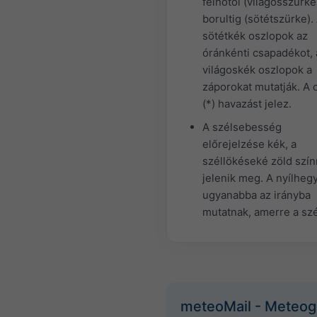
felhőtől (világosszürke
borultig (sötétszürke).
sötétkék oszlopok az
óránkénti csapadékot, 
világoskék oszlopok a
záporokat mutatják. A c
(*) havazást jelez.
A szélsebesség
előrejelzése kék, a
széllökéseké zöld szín
jelenik meg. A nyílheg
ugyanabba az irányba
mutatnak, amerre a szél
meteoMail - Meteo