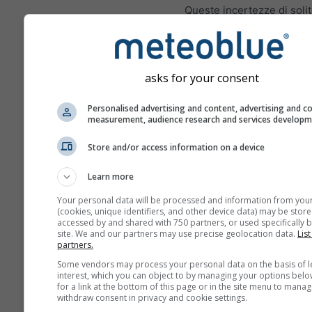
Queste incertezze di soli
aumentano con il numero 
di previsione.
La previsione è generata 
asks for your consent
modelli "ensemble". Sono 
diversi run del modello co
Personalised advertising and content, advertising and c
parametri d'inizializzazio
measurement, audience research and services develop
valutare la prevedibilità d
Store and/or access information on a device
previsioni in maniera più 
Learn more
Your personal data will be processed and information from you
Ulteriori dati meteo
(cookies, unique identifiers, and other device data) may be store
accessed by and shared with 750 partners, or used specifically b
site. We and our partners may use precise geolocation data.
List
partners.
Mult
ens
Some vendors may process your personal data on the basis of l
interest, which you can object to by managing your options belo
for a link at the bottom of this page or in the site menu to manag
Previsioni
withdraw consent in privacy and cookie settings.
stagionali