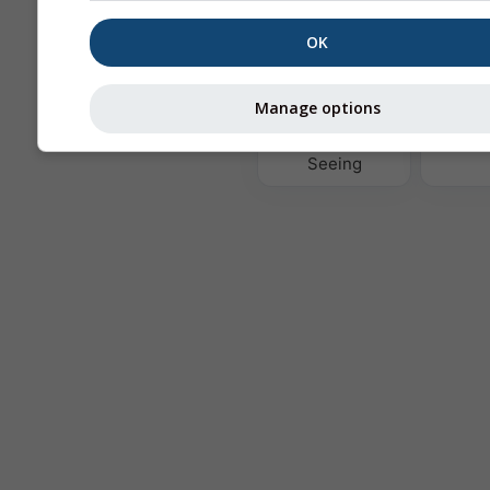
OK
Ter
Manage options
Astronomy
Seeing