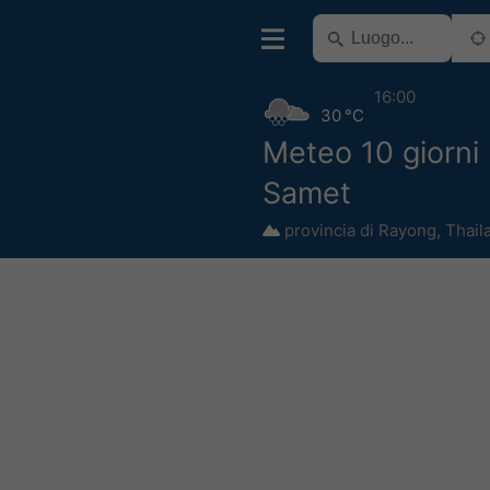
16:00
30 °C
Meteo 10 giorni
Samet
provincia di Rayong
,
Thail