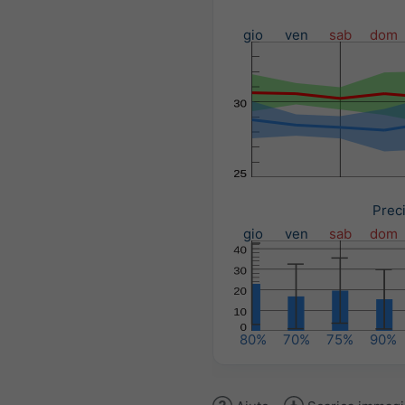
gio
ven
sab
dom
Preci
gio
ven
sab
dom
80%
70%
75%
90%