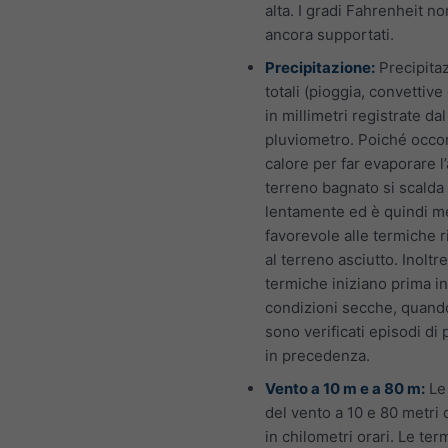
alta. I gradi Fahrenheit n
ancora supportati.
Precipitazione:
Precipitaz
totali (pioggia, convettive
in millimetri registrate dal
pluviometro. Poiché occo
calore per far evaporare l’
terreno bagnato si scalda
lentamente ed è quindi 
favorevole alle termiche r
al terreno asciutto. Inoltre
termiche iniziano prima in
condizioni secche, quand
sono verificati episodi di 
in precedenza.
Vento a 10 m e a 80 m:
Le 
del vento a 10 e 80 metri 
in chilometri orari. Le ter