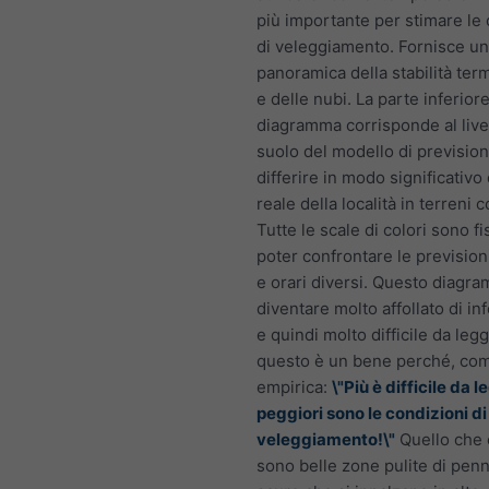
più importante per stimare le 
di veleggiamento. Fornisce u
panoramica della stabilità te
e delle nubi. La parte inferior
diagramma corrisponde al live
suolo del modello di previsio
differire in modo significativo 
reale della località in terreni 
Tutte le scale di colori sono f
poter confrontare le previsioni
e orari diversi. Questo diagr
diventare molto affollato di in
e quindi molto difficile da leg
questo è un bene perché, co
empirica:
\"Più è difficile da 
peggiori sono le condizioni di
veleggiamento!\"
Quello che 
sono belle zone pulite di pen