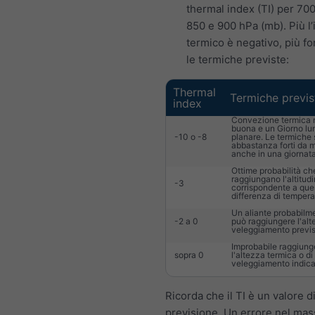
thermal index (TI) per 700
850 e 900 hPa (mb). Più l’
termico è negativo, più fo
le termiche previste:
Thermal
Termiche previs
index
Convezione termica 
buona e un Giorno lu
-10 o -8
planare. Le termiche
abbastanza forti da 
anche in una giornat
Ottime probabilità che
raggiungano l'altitud
-3
corrispondente a que
differenza di tempera
Un aliante probabilm
-2 a 0
può raggiungere l'alt
veleggiamento previs
Improbabile raggiung
sopra 0
l'altezza termica o di
veleggiamento indica
Ricorda che il TI è un valore d
previsione. Un errore nel ma