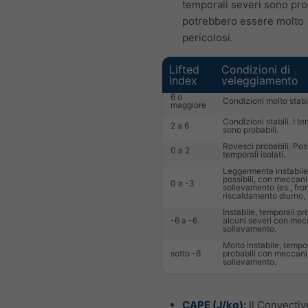
temporali severi sono pro
potrebbero essere molto
pericolosi.
Lifted
Condizioni di
Index
veleggiamento
6 o
Condizioni molto stabil
maggiore
Condizioni stabili. I t
2 a 6
sono probabili.
Rovesci probabili. Poss
0 a 2
temporali isolati.
Leggermente instabile
possibili, con meccan
0 a -3
sollevamento (es., fro
riscaldamento diurno, 
Instabile, temporali pro
-6 a -6
alcuni severi con mec
sollevamento.
Molto instabile, tempor
sotto -6
probabili con meccani
sollevamento.
CAPE (J/kg):
Il Convectiv