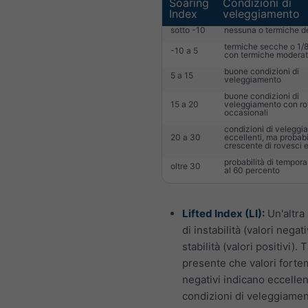
Soaring
Condizioni di
Index
veleggiamento
sotto -10
nessuna o termiche d
termiche secche o 1/8
-10 a 5
con termiche modera
buone condizioni di
5 a 15
veleggiamento
buone condizioni di
15 a 20
veleggiamento con ro
occasionali
condizioni di velegg
20 a 30
eccellenti, ma probabi
crescente di rovesci 
probabilità di tempora
oltre 30
al 60 percento
Lifted Index (LI):
Un'altra
di instabilità (valori negati
stabilità (valori positivi). 
presente che valori fort
negativi indicano eccellen
condizioni di veleggiamen