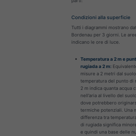
parti:
Condizioni alla superficie
Tutti i diagrammi mostrano dat
Bordenau per 3 giorni. Le aree
indicano le ore di luce.
Temperatura a 2 m e punt
rugiada a 2 m:
Equivalente
misure a 2 metri dal suolo
temperatura del punto di 
2 m indica quanta acqua c
nell’aria al livello del suol
dove potrebbero originars
termiche potenziali. Una
differenza tra temperatur
di rugiada significa minor
e quindi una base delle n