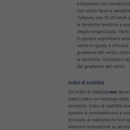
sviluppano con condizion
con vento lieve e variabile
Tuttavia, con 10-20 km/h d
le termiche tendono a es
meglio organizzate. Venti 
in genere significano anc
vento in quota, il che può
gradiente del vento, dist
le termiche. Consulta il 
del gradiente del vento.
Indici di stabilità
Gli indici di stabilità
non
devon
intesi come un riepilogo delle
termiche. Indici di stabilità div
spesso si contraddicono a vic
possono al massimo fornire q
ulteriore indicazione su alcuni