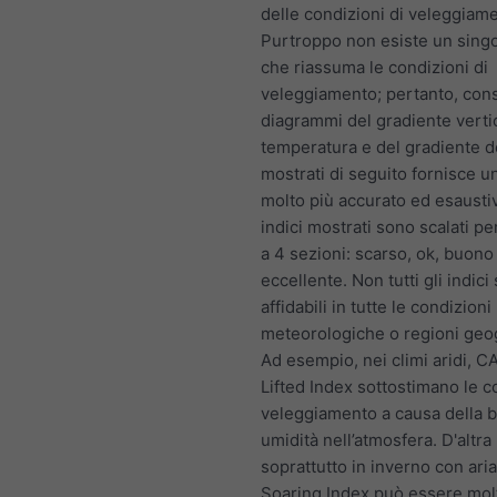
delle condizioni di veleggiam
Purtroppo non esiste un singo
che riassuma le condizioni di
veleggiamento; pertanto, cons
diagrammi del gradiente vertic
temperatura e del gradiente d
mostrati di seguito fornisce 
molto più accurato ed esaustivo
indici mostrati sono scalati pe
a 4 sezioni: scarso, ok, buono
eccellente. Non tutti gli indici
affidabili in tutte le condizioni
meteorologiche o regioni geo
Ad esempio, nei climi aridi, C
Lifted Index sottostimano le c
veleggiamento a causa della 
umidità nell’atmosfera. D'altra
soprattutto in inverno con aria
Soaring Index può essere molt