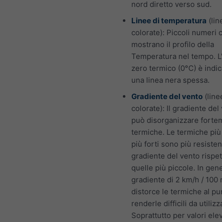
nord diretto verso sud.
Linee di temperatura
(lin
colorate): Piccoli numeri c
mostrano il profilo della
Temperatura nel tempo. L
zero termico (0°C) è indi
una linea nera spessa.
Gradiente del vento
(line
colorate): Il gradiente del
può disorganizzare forte
termiche. Le termiche più
più forti sono più resistent
gradiente del vento rispet
quelle più piccole. In gen
gradiente di 2 km/h / 100
distorce le termiche al pu
renderle difficili da utilizz
Soprattutto per valori eleva