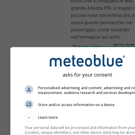
scuro che si innalzano in alto
grande Altezza PBL e magari 
piccola nube convettiva che si
sopra questo pennacchio nel
pomeriggio, come mostrato
nell'immagine qui sotto.
asks for your consent
Personalised advertising and content, advertising and c
measurement, audience research and services develop
Questo è un esempio di condiz
Store and/or access information on a device
veleggiamento eccellenti com
verificano frequentemente a
Learn more
Bitterwasser (Namibia), uno de
luoghi al mondo per il volo a ve
Your personal data will be processed and information from you
(cookies, unique identifiers, and other device data) may be store
condizioni non si presentera