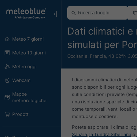
Dati climatici e
Meteo 7 giorni
simulati per Po
Meteo 10 giorni
Occitanie
,
Francia
,
43.02°N 3.0
Meteo oggi
I diagrammi climatici di meteo
Webcam
sono disponibili per ogni luogo
Mappe
sulle condizioni previste (temp
meteorologiche
una risoluzione spaziale di cir
come temporali, venti locali o 
Prodotti
montuose o costiere.
Potete esplorare il clima di og
Sahara
,
la Tundra Siberiana
o