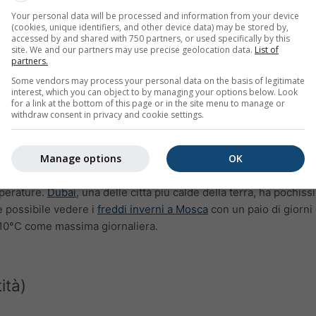
Your personal data will be processed and information from your device
(cookies, unique identifiers, and other device data) may be stored by,
accessed by and shared with 750 partners, or used specifically by this
site. We and our partners may use precise geolocation data.
List of
partners.
Some vendors may process your personal data on the basis of legitimate
interest, which you can object to by managing your options below. Look
for a link at the bottom of this page or in the site menu to manage or
withdraw consent in privacy and cookie settings.
Manage options
OK
a massima per Port-La Nouvelle mostra il numero di giorni al 
perature.
Dubai
, una delle città più calde della terra, ha pochiss
e possibile vedere i
freddi inverni a Mosca
con un paio di giorni
10°C come massima giornaliera.
ità)