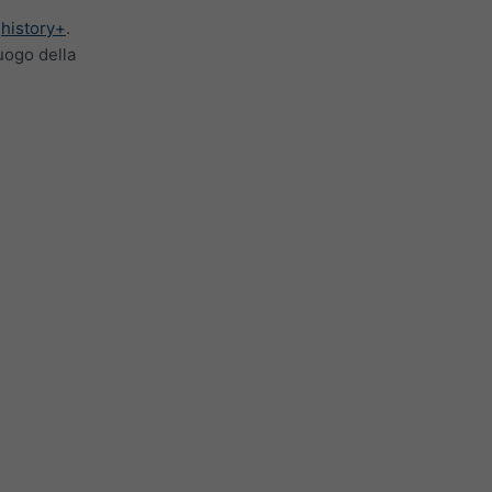
n
history+
.
uogo della