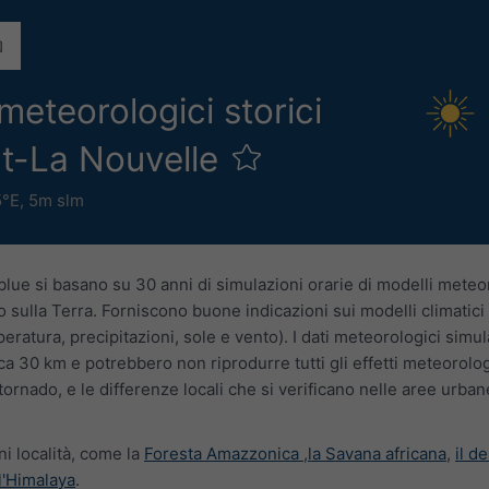
 meteorologici storici
rt-La Nouvelle
5°E,
5m slm
blue si basano su 30 anni di simulazioni orarie di modelli meteo
 sulla Terra. Forniscono buone indicazioni sui modelli climatici t
eratura, precipitazioni, sole e vento). I dati meteorologici simu
ca 30 km e potrebbero non riprodurre tutti gli effetti meteorologi
tornado, e le differenze locali che si verificano nelle aree urban
ni località, come la
Foresta Amazzonica
,
la Savana africana
,
il d
l'Himalaya
.