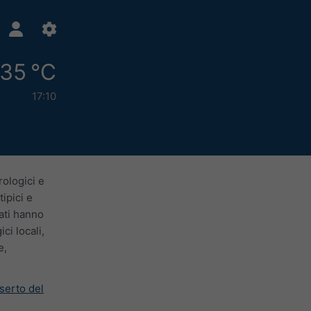
35 °C
17:10
rologici e
ipici e
lati hanno
ci locali,
e,
eserto del