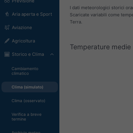
Previsione
I dati meteorologici storici o
Aria aperta e Sport
Scaricate variabili come tempe
Terra.
Aviazione
Agricoltura
Temperature medie e
Storico e Clima
Cambiamento
climatico
Clima (simulato)
Clima (osservato)
Verifica a breve
termine
Archivio meteo