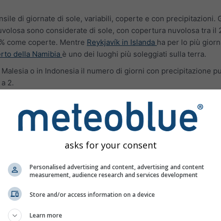
sile di giornate di sole, variabili, coperte e con precipitazioni. 
volosa sono considerate di sole, con copertura nuvolosa tra il
80 % come coperte. Mentre
Reykjavík in Islanda
ha per lo più gior
erto della Namibia
è uno dei luoghi più soleggiati sulla terra.
in Malesia o in Indonesia il numero di giorni con precipitazione 
 a 2.
me
asks for your consent
Personalised advertising and content, advertising and content
measurement, audience research and services development
Store and/or access information on a device
Learn more