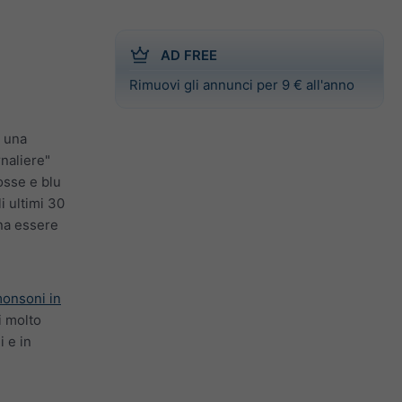
AD FREE
Rimuovi gli annunci per 9 € all'anno
i una
naliere"
osse e blu
i ultimi 30
gna essere
monsoni in
i molto
i e in