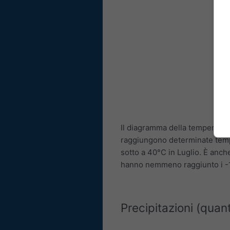
Il diagramma della temperatur
raggiungono determinate tem
sotto a 40°C in Luglio. È anch
hanno nemmeno raggiunto i -
Precipitazioni (quant