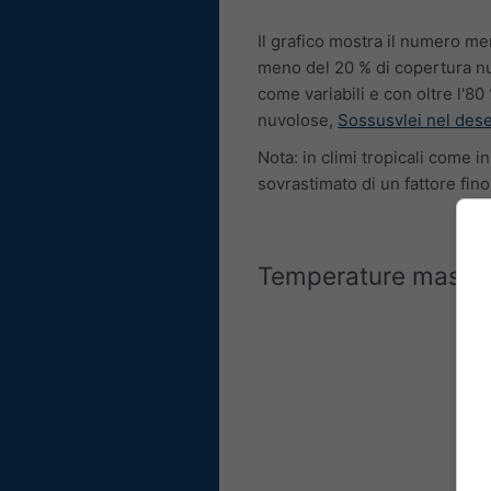
Il grafico mostra il numero men
meno del 20 % di copertura nu
come variabili e con oltre l'
nuvolose,
Sossusvlei nel des
Nota: in climi tropicali come 
sovrastimato di un fattore fino
Temperature massi