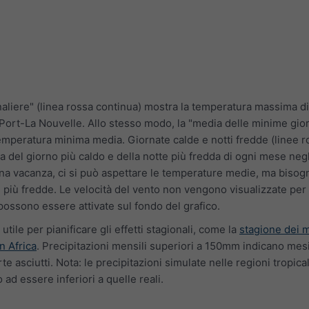
aliere" (linea rossa continua) mostra la temperatura massima d
Port-La Nouvelle. Allo stesso modo, la "media delle minime gior
 temperatura minima media. Giornate calde e notti fredde (linee r
a del giorno più caldo e della notte più fredda di ogni mese negl
 una vacanza, ci si può aspettare le temperature medie, ma biso
e più fredde. Le velocità del vento non vengono visualizzate per
ossono essere attivate sul fondo del grafico.
 utile per pianificare gli effetti stagionali, come la
stagione dei 
n Africa
. Precipitazioni mensili superiori a 150mm indicano mes
e asciutti. Nota: le precipitazioni simulate nelle regioni tropical
d essere inferiori a quelle reali.