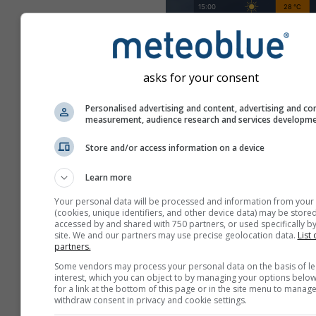
asks for your consent
Personalised advertising and content, advertising and co
measurement, audience research and services developm
Store and/or access information on a device
Learn more
Your personal data will be processed and information from your
(cookies, unique identifiers, and other device data) may be stored
accessed by and shared with 750 partners, or used specifically by
site. We and our partners may use precise geolocation data.
List 
partners.
Some vendors may process your personal data on the basis of le
Create una nuova mete
interest, which you can object to by managing your options below
for a link at the bottom of this page or in the site menu to manage
withdraw consent in privacy and cookie settings.
Più informazioni