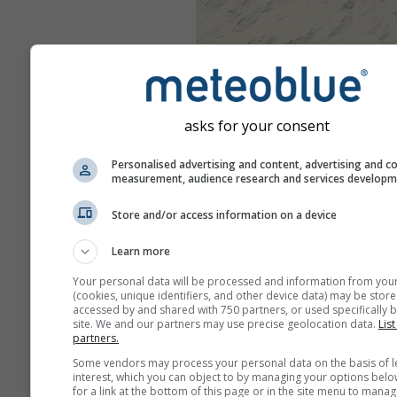
asks for your consent
Personalised advertising and content, advertising and c
measurement, audience research and services develop
Store and/or access information on a device
Learn more
Your personal data will be processed and information from you
(cookies, unique identifiers, and other device data) may be store
accessed by and shared with 750 partners, or used specifically b
site. We and our partners may use precise geolocation data.
List
partners.
Some vendors may process your personal data on the basis of l
interest, which you can object to by managing your options belo
for a link at the bottom of this page or in the site menu to manag