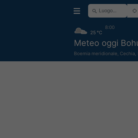
8:00
25 °C
Meteo oggi Bohu
Boemia meridionale
,
Cechia
,