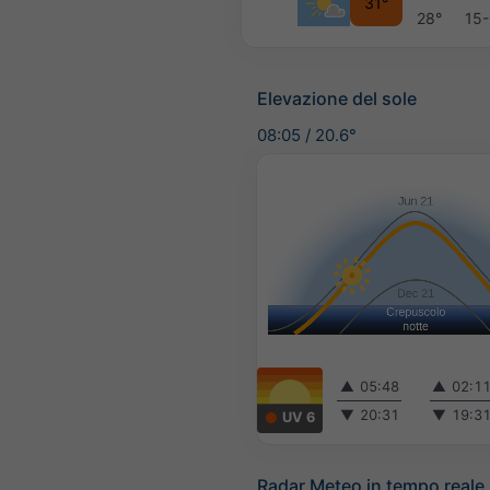
31°
28°
15
Elevazione del sole
08:05
/
20.6°
▲
05:48
▲
02:1
▼
20:31
▼
19:3
UV 6
Radar Meteo in tempo reale