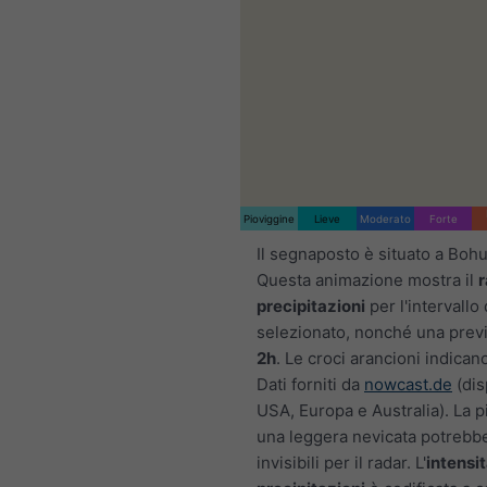
Pioviggine
Lieve
Moderato
Forte
Il segnaposto è situato a Bohu
Questa animazione mostra il
r
precipitazioni
per l'intervallo
selezionato, nonché una previ
2h
. Le croci arancioni indicano
Dati forniti da
nowcast.de
(dis
USA, Europa e Australia). La p
una leggera nevicata potrebb
invisibili per il radar. L'
intensit