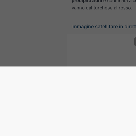
precipitazioni
è codificata a c
vanno dal turchese al rosso.
Immagine satellitare in dire