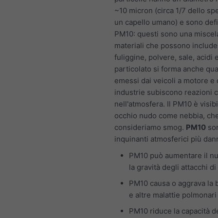
~10 micron (circa 1/7 dello sp
un capello umano) e sono def
PM10: questi sono una miscela
materiali che possono include
fuliggine, polvere, sale, acidi e
particolato si forma anche qu
emessi dai veicoli a motore e 
industrie subiscono reazioni 
nell'atmosfera. Il PM10 è visib
occhio nudo come nebbia, ch
consideriamo smog.
PM10
son
inquinanti atmosferici più dan
PM10 può aumentare il n
la gravità degli attacchi d
PM10 causa o aggrava la 
e altre malattie polmonari
PM10 riduce la capacità d