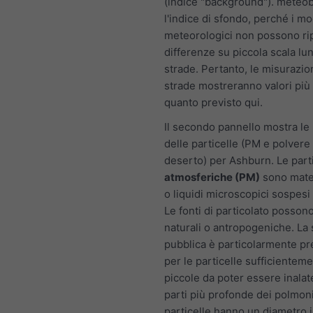
(indice "background"). meteo
l'indice di sfondo, perché i mo
meteorologici non possono ri
differenze su piccola scala lu
strade. Pertanto, le misurazio
strade mostreranno valori più a
quanto previsto qui.
Il secondo pannello mostra le 
delle particelle (PM e polvere 
deserto) per Ashburn. Le part
atmosferiche (PM)
sono mater
o liquidi microscopici sospesi n
Le fonti di particolato posson
naturali o antropogeniche. La 
pubblica è particolarmente p
per le particelle sufficientem
piccole da poter essere inalat
parti più profonde dei polmon
particelle hanno un diametro i