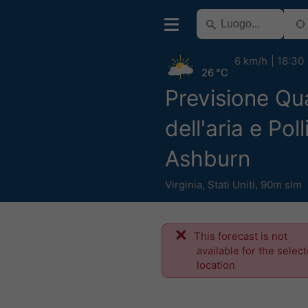
6 km/h
18:30
26 °C
Previsione Qua
dell'aria e Poll
Ashburn
Virginia
,
Stati Uniti
,
90m slm
This forecast is not
available for the selec
location