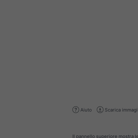
Aiuto
Scarica immag
Il pannello superiore mostra l