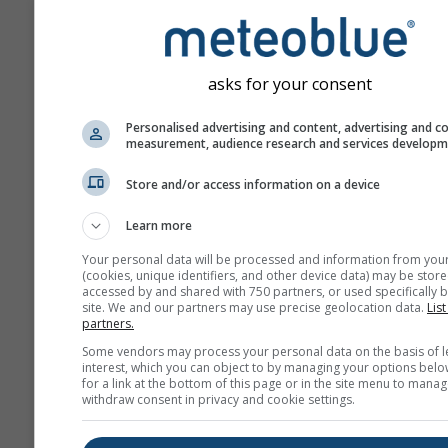
solfato.
L'esposizione di breve du
SO₂ può danneggiare il s
asks for your consent
respiratorio umano e ren
difficile la respirazione.
Personalised advertising and content, advertising and c
measurement, audience research and services develop
SO₂ e altri ossidi di zolf
contribuire alle piogge ac
Store and/or access information on a device
possono danneggiare gli
ecosistemi sensibili.
Learn more
I bambini, gli anziani e gli
Your personal data will be processed and information from you
(cookies, unique identifiers, and other device data) may be store
sono particolarmente sensi
accessed by and shared with 750 partners, or used specifically b
effetti di SO₂.
site. We and our partners may use precise geolocation data.
List
partners.
Il biossido di azoto (NO₂)
è un
Some vendors may process your personal data on the basis of l
interest, which you can object to by managing your options belo
rossastro con un caratteristico
for a link at the bottom of this page or in the site menu to manag
odore ed è un importante inq
withdraw consent in privacy and cookie settings.
atmosferico. La principale font
biossido di azoto è la combust