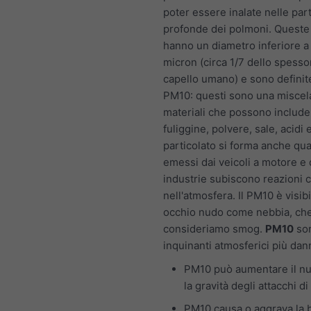
poter essere inalate nelle part
profonde dei polmoni. Queste 
hanno un diametro inferiore a
micron (circa 1/7 dello spesso
capello umano) e sono defini
PM10: questi sono una miscela
materiali che possono include
fuliggine, polvere, sale, acidi e
particolato si forma anche qu
emessi dai veicoli a motore e 
industrie subiscono reazioni 
nell'atmosfera. Il PM10 è visib
occhio nudo come nebbia, ch
consideriamo smog.
PM10
son
inquinanti atmosferici più dan
PM10 può aumentare il n
la gravità degli attacchi d
PM10 causa o aggrava la 