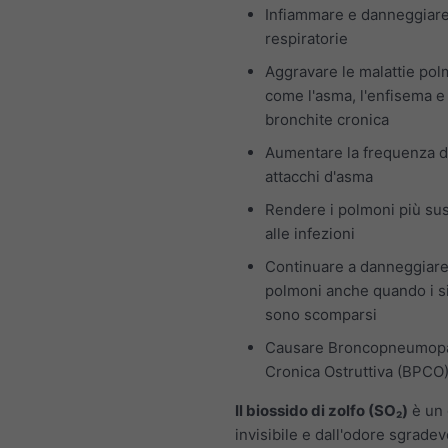
Infiammare e danneggiare
respiratorie
Aggravare le malattie pol
come l'asma, l'enfisema e 
bronchite cronica
Aumentare la frequenza d
attacchi d'asma
Rendere i polmoni più susc
alle infezioni
Continuare a danneggiare
polmoni anche quando i s
sono scomparsi
Causare Broncopneumopa
Cronica Ostruttiva (BPCO
Il biossido di zolfo (SO₂)
è un 
invisibile e dall'odore sgradev