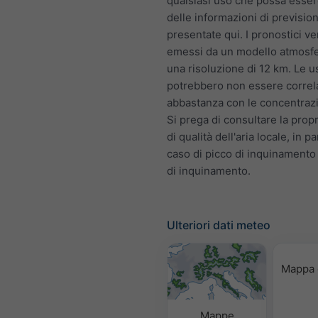
qualsiasi uso che possa esser
delle informazioni di previsio
presentate qui. I pronostici 
emessi da un modello atmosfe
una risoluzione di 12 km. Le u
potrebbero non essere correl
abbastanza con le concentrazio
Si prega di consultare la prop
di qualità dell'aria locale, in pa
caso di picco di inquinamento
di inquinamento.
Ulteriori dati meteo
Mappa 
Mappe