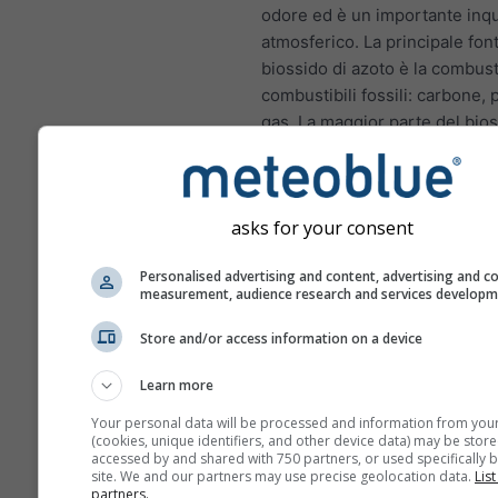
odore ed è un importante inq
atmosferico. La principale font
biossido di azoto è la combust
combustibili fossili: carbone, 
gas. La maggior parte del bios
azoto nelle città proviene dai 
scarico dei veicoli a motore. I
di azoto è un importante inqu
asks for your consent
atmosferico perché contribuis
formazione di ozono, che può
Personalised advertising and content, advertising and c
impatti significativi sulla salu
measurement, audience research and services develop
NO₂ infiamma il rivestime
Store and/or access information on a device
polmoni e può ridurre l'i
alle infezioni polmonari
Learn more
NO₂ causa problemi come
Your personal data will be processed and information from you
dispnea, tosse, raffreddor
(cookies, unique identifiers, and other device data) may be store
accessed by and shared with 750 partners, or used specifically b
influenza e bronchite
site. We and our partners may use precise geolocation data.
List
partners.