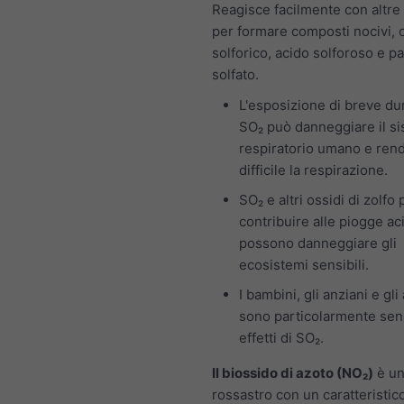
Reagisce facilmente con altre
per formare composti nocivi,
solforico, acido solforoso e pa
solfato.
L'esposizione di breve du
SO₂ può danneggiare il s
respiratorio umano e ren
difficile la respirazione.
SO₂ e altri ossidi di zolf
contribuire alle piogge ac
possono danneggiare gli
ecosistemi sensibili.
I bambini, gli anziani e gli
sono particolarmente sensi
effetti di SO₂.
Il biossido di azoto (NO₂)
è un
rossastro con un caratteristico