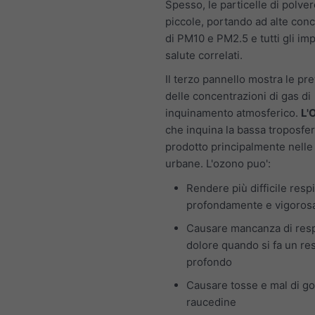
Spesso, le particelle di polve
piccole, portando ad alte conc
di PM10 e PM2.5 e tutti gli imp
salute correlati.
Il terzo pannello mostra le pre
delle concentrazioni di gas di
inquinamento atmosferico.
L'
che inquina la bassa troposfer
prodotto principalmente nelle
urbane. L'ozono puo':
Rendere più difficile resp
profondamente e vigoro
Causare mancanza di resp
dolore quando si fa un re
profondo
Causare tosse e mal di go
raucedine