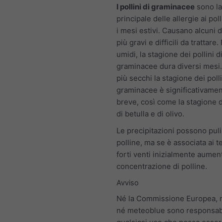
I pollini di graminacee
sono la
principale delle allergie ai pol
i mesi estivi. Causano alcuni 
più gravi e difficili da trattare.
umidi, la stagione dei pollini d
graminacee dura diversi mesi.
più secchi la stagione dei polli
graminacee è significativamen
breve, così come la stagione d
di betulla e di olivo.
Le precipitazioni possono pulir
polline, ma se è associata ai t
forti venti inizialmente aumen
concentrazione di polline.
Avviso
Né la Commissione Europea,
né meteoblue sono responsabi