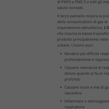
di PM10 e PM2.5 e tutti gli imp
salute correlati.
Il terzo pannello mostra le pre
delle concentrazioni di gas di
inquinamento atmosferico.
L'
che inquina la bassa troposfer
prodotto principalmente nelle
urbane. L'ozono puo':
Rendere più difficile resp
profondamente e vigoro
Causare mancanza di resp
dolore quando si fa un re
profondo
Causare tosse e mal di go
raucedine
Infiammare e danneggiare
respiratorie