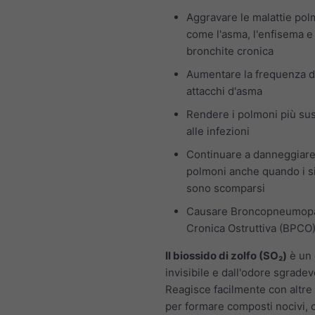
Aggravare le malattie pol
come l'asma, l'enfisema e 
bronchite cronica
Aumentare la frequenza d
attacchi d'asma
Rendere i polmoni più susc
alle infezioni
Continuare a danneggiare
polmoni anche quando i s
sono scomparsi
Causare Broncopneumopa
Cronica Ostruttiva (BPCO
Il biossido di zolfo (SO₂)
è un 
invisibile e dall'odore sgradev
Reagisce facilmente con altre
per formare composti nocivi,