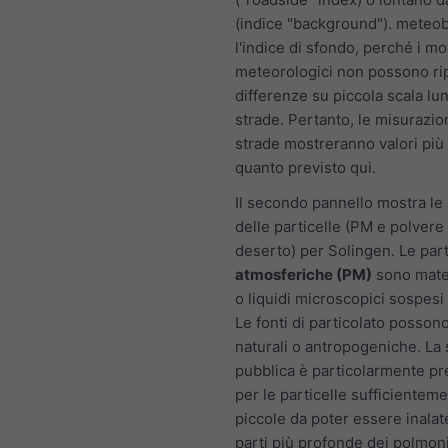
(indice "background"). meteo
l'indice di sfondo, perché i mo
meteorologici non possono ri
differenze su piccola scala lu
strade. Pertanto, le misurazio
strade mostreranno valori più a
quanto previsto qui.
Il secondo pannello mostra le 
delle particelle (PM e polvere 
deserto) per Solingen. Le part
atmosferiche (PM)
sono mater
o liquidi microscopici sospesi n
Le fonti di particolato posson
naturali o antropogeniche. La 
pubblica è particolarmente p
per le particelle sufficientem
piccole da poter essere inalat
parti più profonde dei polmon