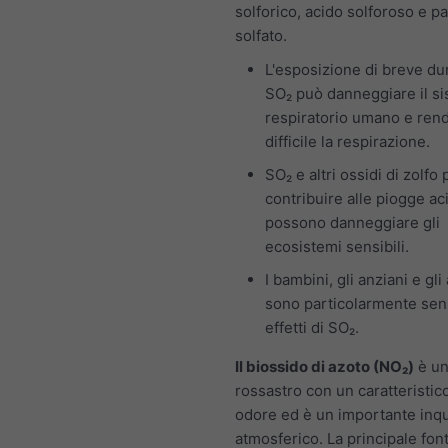
solforico, acido solforoso e pa
solfato.
L'esposizione di breve du
SO₂ può danneggiare il s
respiratorio umano e ren
difficile la respirazione.
SO₂ e altri ossidi di zolf
contribuire alle piogge ac
possono danneggiare gli
ecosistemi sensibili.
I bambini, gli anziani e gli
sono particolarmente sensi
effetti di SO₂.
Il biossido di azoto (NO₂)
è un
rossastro con un caratteristico
odore ed è un importante inq
atmosferico. La principale font