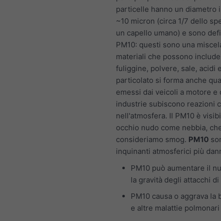
particelle hanno un diametro i
~10 micron (circa 1/7 dello sp
un capello umano) e sono def
PM10: questi sono una miscela
materiali che possono include
fuliggine, polvere, sale, acidi e
particolato si forma anche qu
emessi dai veicoli a motore e 
industrie subiscono reazioni 
nell'atmosfera. Il PM10 è visib
occhio nudo come nebbia, ch
consideriamo smog.
PM10
son
inquinanti atmosferici più dan
PM10 può aumentare il n
la gravità degli attacchi d
PM10 causa o aggrava la 
e altre malattie polmonari