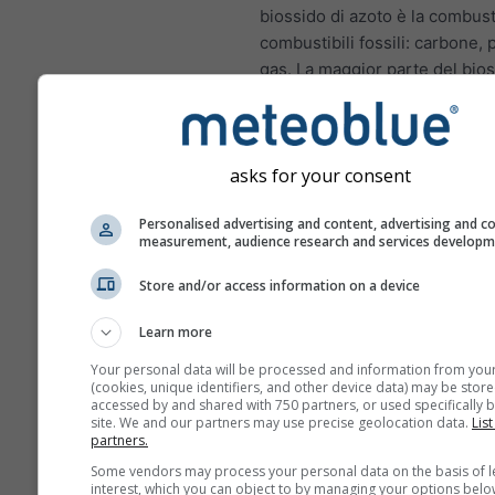
biossido di azoto è la combust
combustibili fossili: carbone, 
gas. La maggior parte del bios
azoto nelle città proviene dai 
scarico dei veicoli a motore. I
di azoto è un importante inqu
asks for your consent
atmosferico perché contribuis
formazione di ozono, che può
Personalised advertising and content, advertising and c
impatti significativi sulla salu
measurement, audience research and services develop
NO₂ infiamma il rivestime
Store and/or access information on a device
polmoni e può ridurre l'i
alle infezioni polmonari
Learn more
NO₂ causa problemi come
Your personal data will be processed and information from you
dispnea, tosse, raffreddor
(cookies, unique identifiers, and other device data) may be store
accessed by and shared with 750 partners, or used specifically b
influenza e bronchite
site. We and our partners may use precise geolocation data.
List
partners.
Per l'Europa, il meteogramma
Some vendors may process your personal data on the basis of l
dell'inquinamento atmosferico
interest, which you can object to by managing your options belo