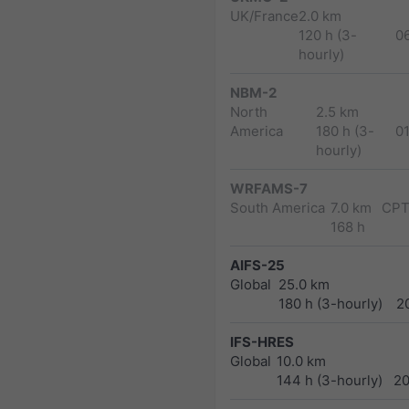
UK/France
2.0 km
120 h (3-
0
hourly)
NBM-2
North
2.5 km
America
180 h (3-
0
hourly)
WRFAMS-7
South America
7.0 km
CPT
168 h
AIFS-25
Global
25.0 km
180 h (3-hourly)
2
IFS-HRES
Global
10.0 km
144 h (3-hourly)
2