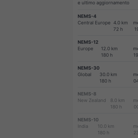
e ultimo aggiornamento
NEMS-4
Central Europe
4.0 km
m
72 h
1
NEMS-12
Europe
12.0 km
m
180 h
1
NEMS-30
Global
30.0 km
m
180 h
0
NEMS-8
New Zealand
8.0 km
m
180 h
0
NEMS-10
India
10.0 km
m
180 h
2