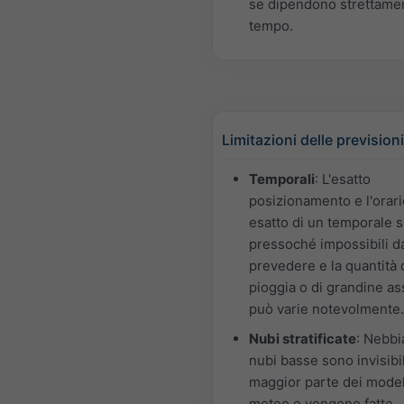
se dipendono strettame
tempo.
Limitazioni delle previsioni
Temporali
: L'esatto
posizionamento e l'orari
esatto di un temporale 
pressoché impossibili d
prevedere e la quantità 
pioggia o di grandine as
può varie notevolmente.
Nubi stratificate
: Nebbi
nubi basse sono invisibil
maggior parte dei model
meteo o vengono fatte