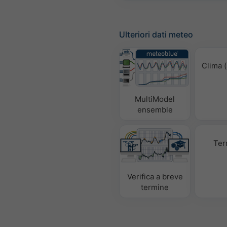
Ulteriori dati meteo
Clima (
MultiModel
ensemble
Ter
Verifica a breve
termine