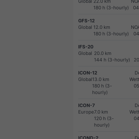
Global
22.0 km
NO
180 h (3-hourly)
04
GFS-12
Global
12.0 km
NO
180 h (3-hourly)
04
IFS-20
Global
20.0 km
144 h (3-hourly)
2
ICON-12
D
Global
13.0 km
Wett
180 h (3-
0
hourly)
ICON-7
D
Europe
7.0 km
Wett
120 h (3-
0
hourly)
ICOND-2
D