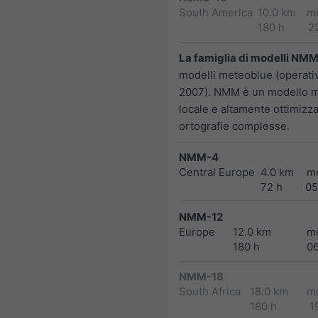
South America
10.0 km
m
180 h
2
La famiglia di modelli NM
modelli meteoblue (operativ
2007). NMM è un modello 
locale e altamente ottimizz
ortografie complesse.
NMM-4
Central Europe
4.0 km
m
72 h
05
NMM-12
Europe
12.0 km
m
180 h
0
NMM-18
South Africa
18.0 km
m
180 h
1