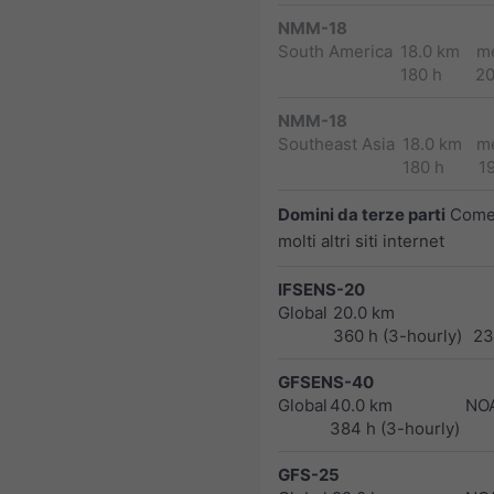
NMM-18
South America
18.0 km
m
180 h
2
NMM-18
Southeast Asia
18.0 km
m
180 h
1
Domini da terze parti
Come 
molti altri siti internet
IFSENS-20
Global
20.0 km
360 h (3-hourly)
23
GFSENS-40
Global
40.0 km
NO
384 h (3-hourly)
GFS-25