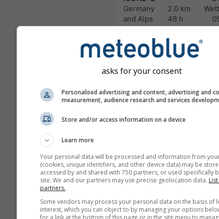
Germany
2.0 km
Wett
and Alps
48 h
0
HARMN-5
Central Europe
5.0 km
60 h
0
asks for your consent
GFS-40
Global
40.0 km
NO
Personalised advertising and content, advertising and c
measurement, audience research and services develop
180 h (3-hourly)
04
Store and/or access information on a device
NAM-12
North
12.0 km
Learn more
America
84 h (3-
hourly)
Your personal data will be processed and information from you
(cookies, unique identifiers, and other device data) may be store
accessed by and shared with 750 partners, or used specifically b
NAM-5
site. We and our partners may use precise geolocation data.
List
North America
5.0 km
NO
partners.
48 h
0
Some vendors may process your personal data on the basis of l
interest, which you can object to by managing your options belo
NAM-3
for a link at the bottom of this page or in the site menu to manag