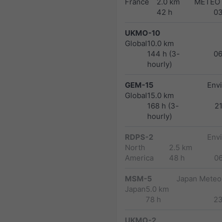
France
2.0 km
METEO
42 h
0
UKMO-10
Global
10.0 km
144 h (3-
0
hourly)
GEM-15
Env
Global
15.0 km
168 h (3-
2
hourly)
RDPS-2
Env
North
2.5 km
America
48 h
0
MSM-5
Japan Meteor
Japan
5.0 km
78 h
2
UKMO-2