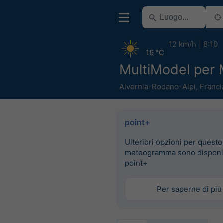
12 km/h
8:10
16 °C
MultiModel per M
Alvernia-Rodano-Alpi
,
Franci
point+
Ulteriori opzioni per questo
meteogramma sono disponib
point+
Per saperne di più