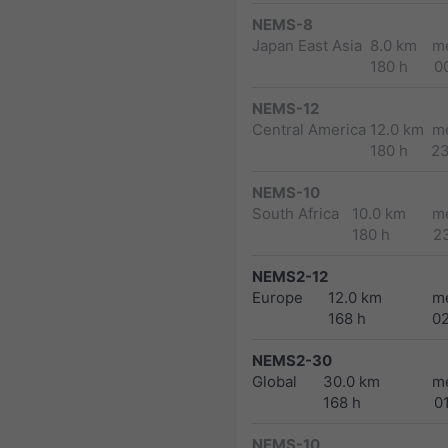
NEMS-8
Japan East Asia
8.0 km
m
180 h
0
NEMS-12
Central America
12.0 km
m
180 h
2
NEMS-10
South Africa
10.0 km
m
180 h
2
NEMS2-12
Europe
12.0 km
m
168 h
0
NEMS2-30
Global
30.0 km
m
168 h
0
NEMS-10