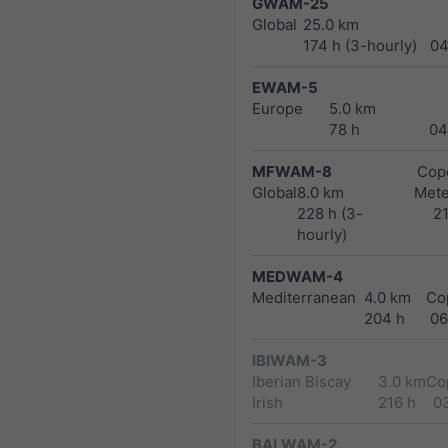
GWAM-25
Global
25.0 km
174 h (3-hourly)
04
EWAM-5
Europe
5.0 km
78 h
04
MFWAM-8
Cope
Global
8.0 km
Met
228 h (3-
2
hourly)
MEDWAM-4
Mediterranean
4.0 km
Co
204 h
06
IBIWAM-3
Iberian Biscay
3.0 km
Co
Irish
216 h
0
BALWAM-2