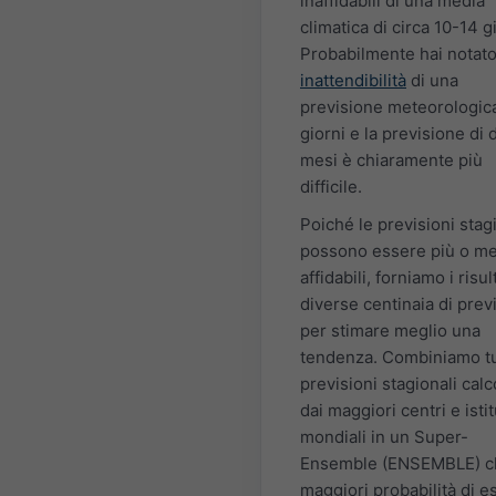
inaffidabili di una media
climatica di circa 10-14 g
Probabilmente hai notato
inattendibilità
di una
previsione meteorologica
giorni e la previsione di 
mesi è chiaramente più
difficile.
Poiché le previsioni stag
possono essere più o m
affidabili, forniamo i risult
diverse centinaia di prev
per stimare meglio una
tendenza. Combiniamo tu
previsioni stagionali calc
dai maggiori centri e isti
mondiali in un Super-
Ensemble (ENSEMBLE) c
maggiori probabilità di e