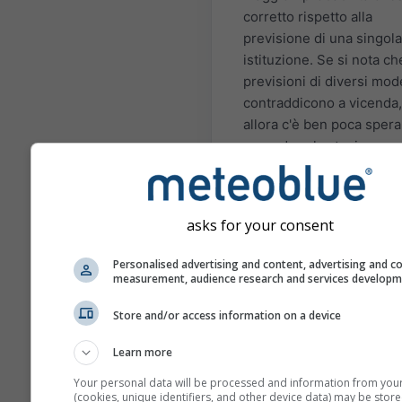
corretto rispetto alla
previsione di una singola
istituzione. Se si nota ch
previsioni di diversi mode
contraddicono a vicenda,
allora c'è ben poca spera
prevedere la stagione pe
periodo di tempo. Ci son
alcune regioni e situazion
cui le previsioni stagiona
asks for your consent
possono essere abbasta
accurate. Gli esempi più 
Personalised advertising and content, advertising and c
sono le situazioni di El N
measurement, audience research and services develop
La Niña.
Store and/or access information on a device
I diversi modelli qui pres
sono calcolati da: l'Euro
Learn more
Center of Medium Range
Your personal data will be processed and information from you
Weather Forecast (ECMWF
(cookies, unique identifiers, and other device data) may be store