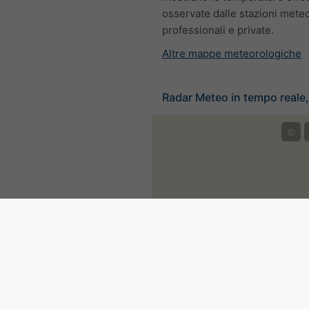
osservate dalle stazioni mete
professionali e private.
Altre mappe meteorologiche
Radar Meteo in tempo reale
©