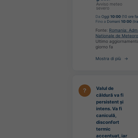
Avviso meteo
severo
Da
Oggi
10:00
(10 ore fa
Fino a
Domani
10:00
(tr
Fonte:
Romania: Admin
Nationale de Meteoro
Ultimo aggiornament
giorno fa
Mostra di più
Valul de
căldură va fi
persistent și
intens. Va fi
caniculă,
disconfort
termic
accentuat, iar