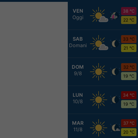
VEN
38 °C
Oggi
22 °C
SAB
33 °C
Domani
21 °C
DOM
32 °C
9/8
19 °C
LUN
34 °C
10/8
19 °C
MAR
37 °C
11/8
20 °C