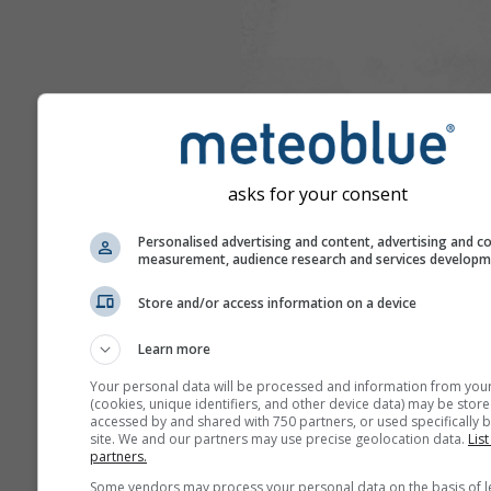
asks for your consent
Personalised advertising and content, advertising and c
measurement, audience research and services develop
Store and/or access information on a device
Learn more
Your personal data will be processed and information from you
(cookies, unique identifiers, and other device data) may be store
accessed by and shared with 750 partners, or used specifically b
site. We and our partners may use precise geolocation data.
List
partners.
Some vendors may process your personal data on the basis of l