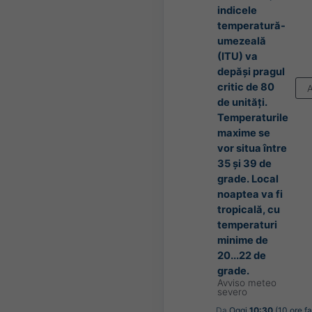
indicele
temperatură-
umezeală
(ITU) va
depăși pragul
critic de 80
de unități.
Temperaturile
maxime se
vor situa între
35 și 39 de
grade. Local
noaptea va fi
tropicală, cu
temperaturi
minime de
20...22 de
grade.
Avviso meteo
severo
Da
Oggi
10:30
(10 ore fa