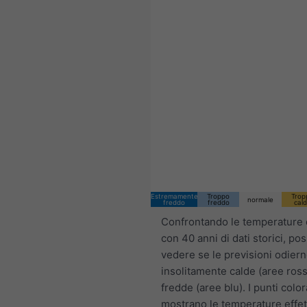
Estremamente
Troppo
Trop
normale
freddo
freddo
cal
Confrontando le temperature 
con 40 anni di dati storici, po
vedere se le previsioni odier
insolitamente calde (aree ross
fredde (aree blu). I punti color
mostrano le temperature effet