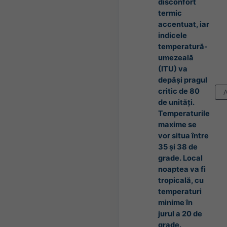
disconfort
termic
accentuat, iar
indicele
temperatură-
umezeală
(ITU) va
depăși pragul
critic de 80
de unități.
Temperaturile
maxime se
vor situa între
35 și 38 de
grade. Local
noaptea va fi
tropicală, cu
temperaturi
minime în
jurul a 20 de
grade.