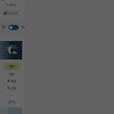
9 h
11 h
11 h
9 h
3h
1h
19°
19°
NNE
6-28
-
35%