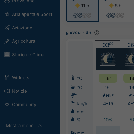
Previsione
11 h
8 h
Aria aperta e Sport
Aviazione
giovedì
-
3h
Agricoltura
03
00
06
Storico e Clima
Widgets
°C
18°
18
°C
19°
19
Notizie
NNE
km/h
4-19
4-
Community
mm
-
-
%
10%
5
Mostra meno
mm