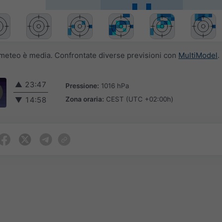
i meteo è media. Confrontate diverse previsioni con
MultiModel
.
▲
23:47
Pressione:
1016 hPa
Zona oraria:
CEST (UTC +02:00h)
▼
14:58