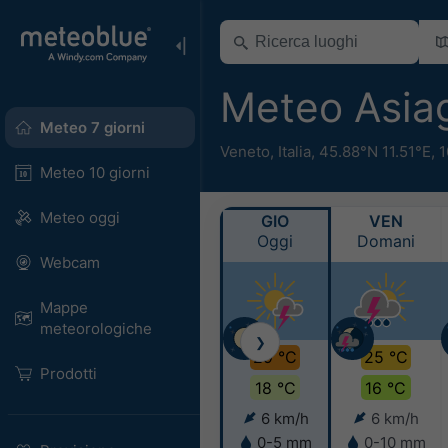
Meteo Asi
Meteo 7 giorni
Veneto
,
Italia
,
45.88°N 11.51°E,
1
Meteo 10 giorni
Meteo oggi
GIO
VEN
Oggi
Domani
Webcam
Mappe
meteorologiche
❯
29 °C
25 °C
Prodotti
18 °C
16 °C
6 km/h
6 km/h
0-5 mm
0-10 mm