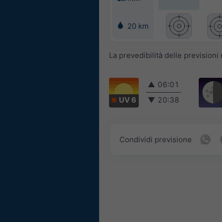
20 km
La prevedibilità delle prevision
▲
06:01
UV 6
▼
20:38
Condividi previsione