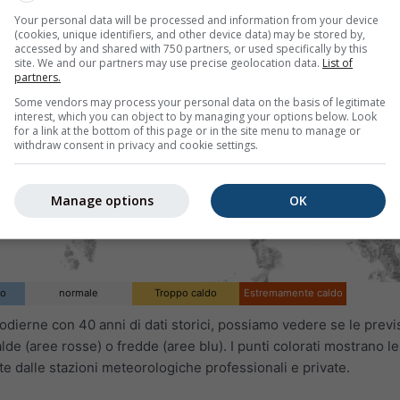
Your personal data will be processed and information from your device
(cookies, unique identifiers, and other device data) may be stored by,
accessed by and shared with 750 partners, or used specifically by this
site. We and our partners may use precise geolocation data.
List of
partners.
Some vendors may process your personal data on the basis of legitimate
interest, which you can object to by managing your options below. Look
for a link at the bottom of this page or in the site menu to manage or
withdraw consent in privacy and cookie settings.
Manage options
OK
do
normale
Troppo caldo
Estremamente caldo
dierne con 40 anni di dati storici, possiamo vedere se le previ
de (aree rosse) o fredde (aree blu). I punti colorati mostrano le
e dalle stazioni meteorologiche professionali e private.