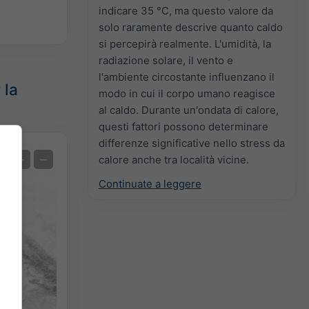
indicare 35 °C, ma questo valore da
solo raramente descrive quanto caldo
si percepirà realmente. L'umidità, la
radiazione solare, il vento e
l'ambiente circostante influenzano il
 la
modo in cui il corpo umano reagisce
al caldo. Durante un'ondata di calore,
questi fattori possono determinare
differenze significative nello stress da
Previsione degli estremi
+
−
calore anche tra località vicine.
Continuate a leggere
Misura di temperatura
Auto (NEMSGLOBAL Global)
Screenshot
©