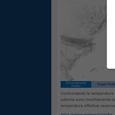
Estremamente
Troppo fred
freddo
Confrontando le temperature o
odierne sono insolitamente cal
temperature effettive osservat
Altre mappe meteorologiche