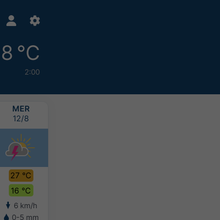
18 °C
2:00
MER
GIO
VEN
SAB
12/8
13/8
14/8
15/8
27 °C
27 °C
26 °C
24 °C
16 °C
17 °C
17 °C
16 °C
6 km/h
4 km/h
4 km/h
3 km/h
0-5 mm
0-2 mm
2-5 mm
5-10 mm