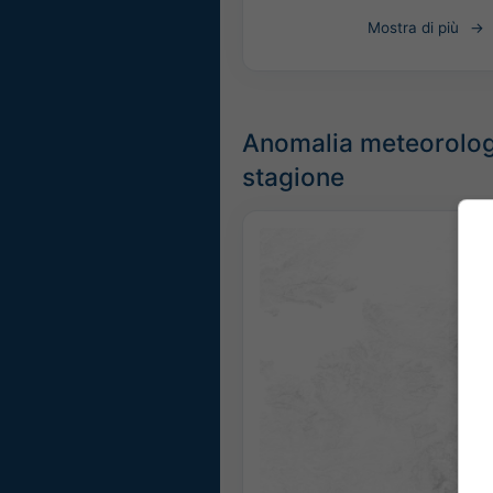
Mostra di più
Anomalia meteorologi
stagione