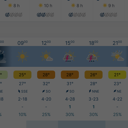
8 h
10 h
8 h
9 h
00
09
00
12
00
15
00
18
00
21
00
°
25°
28°
28°
26°
21°
°
27°
32°
31°
28°
23°
NE
SSE
SO
SO
NNE
NE
18
2-18
4-20
4-28
3-23
4-22
-
-
1
1
-
%
10%
25%
30%
30%
25%