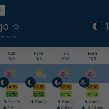
ago
001m slm
SAB
DOM
LUN
MAR
8/8
9/8
10/8
11/8
24 °C
26 °C
27 °C
27 °C
15 °C
15 °C
16 °C
17 °C
5 km/h
5 km/h
5 km/h
6 km/h
0-5 mm
-
0-5 mm
10-20 mm