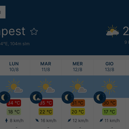
apest
2
9 
04°E,
104m slm
LUN
MAR
MER
GIO
10/8
11/8
12/8
13/8
34 °C
35 °C
31 °C
30 °C
18 °C
22 °C
20 °C
17 °C
8 km/h
16 km/h
12 km/h
11 km/h
-
-
-
-