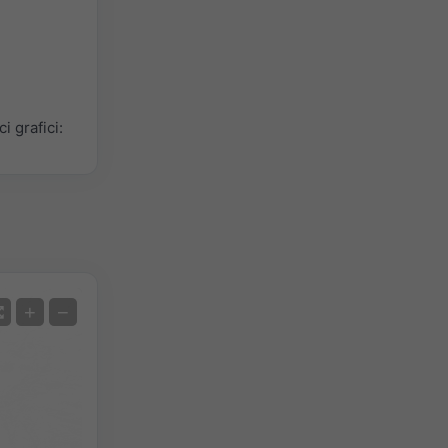
 grafici:
Satellite
+
−
No radar
Con radar
Temperatura misurata
Precipitazioni misurate