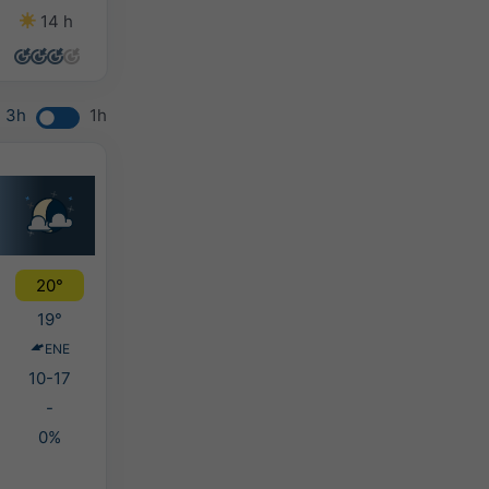
14 h
14 h
14 h
14 h
3h
1h
20°
19°
ENE
10-17
-
0%