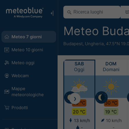
Meteo Bud
Meteo 7 giorni
Budapest
,
Ungheria
,
47.5°N 19.
Meteo 10 giorni
Meteo oggi
SAB
DOM
Oggi
Domani
Webcam
Mappe
meteorologiche
❯
30 °C
30 °C
Prodotti
20 °C
19 °C
13 km/h
10 km/h
-
-