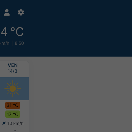
4 °C
km/h
8:50
VEN
SAB
DOM
LUN
14/8
15/8
16/8
17/8
31 °C
34 °C
34 °C
32 °C
17 °C
21 °C
22 °C
21 °C
10 km/h
4 km/h
6 km/h
7 km/h
-
-
-
-