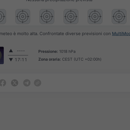
i meteo è molto alta. Confrontate diverse previsioni con
MultiMo
▲
----
Pressione:
1018 hPa
Zona oraria:
CEST (UTC +02:00h)
▼
17:11