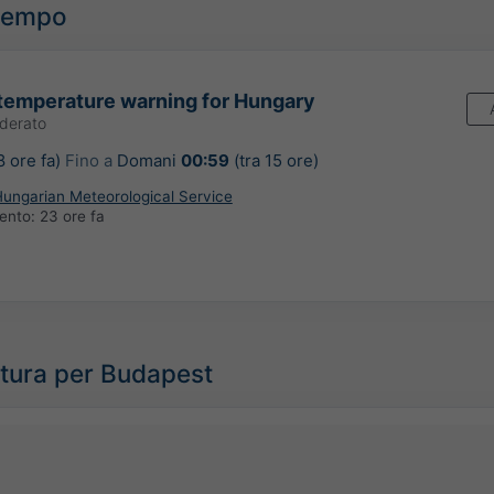
ltempo
temperature warning for Hungary
derato
8 ore fa)
Fino a
Domani
00:59
(tra 15 ore)
ungarian Meteorological Service
mento:
23 ore fa
tura per Budapest