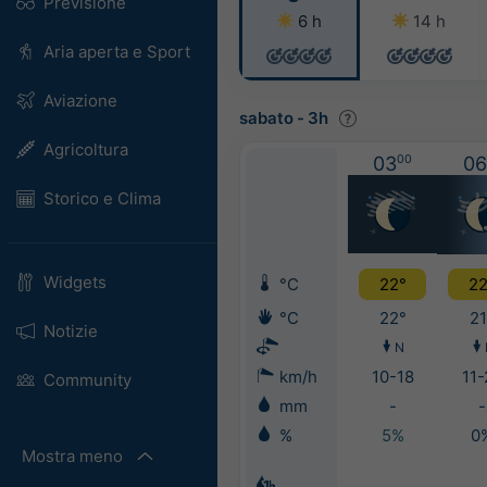
Previsione
6 h
14 h
Aria aperta e Sport
Aviazione
sabato
-
3h
Agricoltura
03
00
06
Storico e Clima
Widgets
°C
22°
22
°C
22°
21
Notizie
N
km/h
10-18
11-
Community
mm
-
-
%
5%
0
Mostra meno