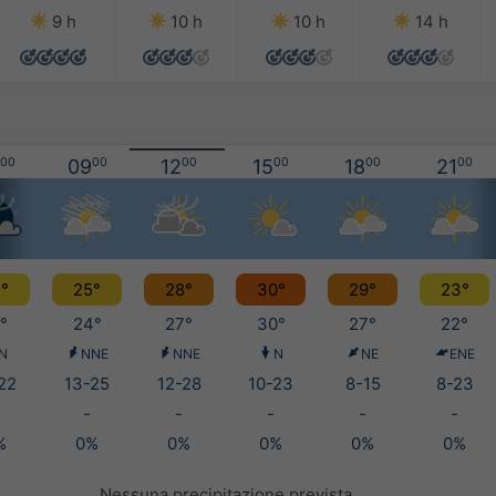
9 h
10 h
10 h
14 h
00
09
00
12
00
15
00
18
00
21
00
°
25°
28°
30°
29°
23°
°
24°
27°
30°
27°
22°
N
NNE
NNE
N
NE
ENE
22
13-25
12-28
10-23
8-15
8-23
-
-
-
-
-
%
0%
0%
0%
0%
0%
Nessuna precipitazione prevista