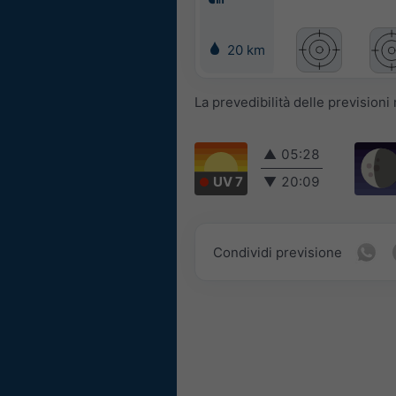
20 km
La prevedibilità delle prevision
▲
05:28
UV 7
▼
20:09
Condividi previsione