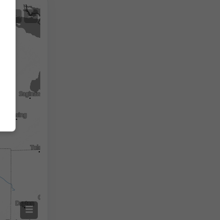
Satellite
+
−
No radar
Con radar
Temperatura misurata
Precipitazioni misurate
Screenshot
©