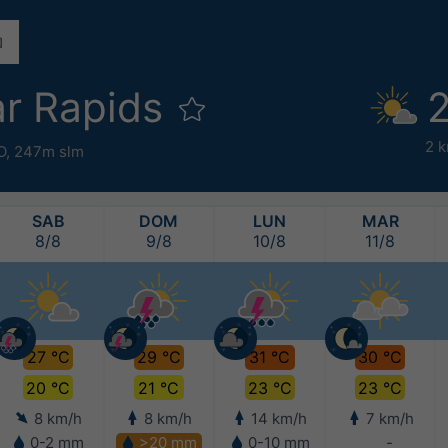
r Rapids
2
2 
O,
247m slm
SAB
DOM
LUN
MAR
8/8
9/8
10/8
11/8
27 °C
29 °C
31 °C
30 °C
20 °C
21 °C
23 °C
23 °C
8 km/h
8 km/h
14 km/h
7 km/h
0-2 mm
>20 mm
0-10 mm
-