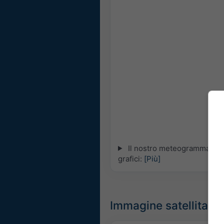
Il nostro meteogramma 5-gio
grafici:
[Più]
Immagine satellitare i