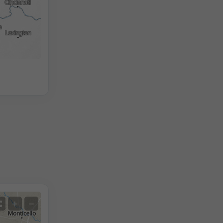
2h
18h
24h
+
−