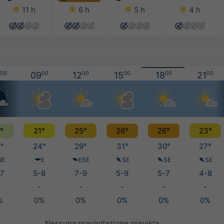
11 h
6 h
5 h
4 h
00
09
00
12
00
15
00
18
00
21
00
°
21°
25°
26°
26°
23°
°
24°
29°
31°
30°
27°
NE
E
ESE
SE
SE
SE
7
5-8
7-9
5-9
5-7
4-8
-
-
-
-
-
%
0%
0%
0%
0%
0%
Nessuna precipitazione prevista