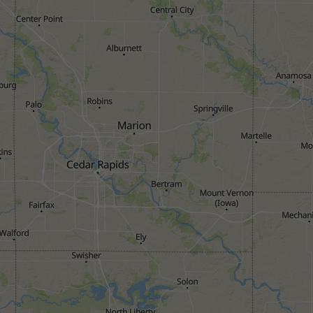
1h
3h
6h
9h
1