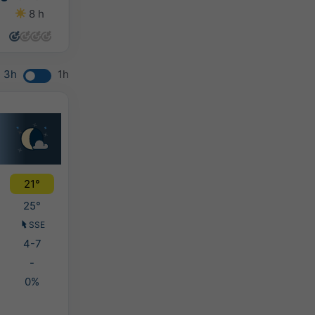
8 h
10 h
9 h
2 h
3h
1h
21°
25°
SSE
4-7
-
0%