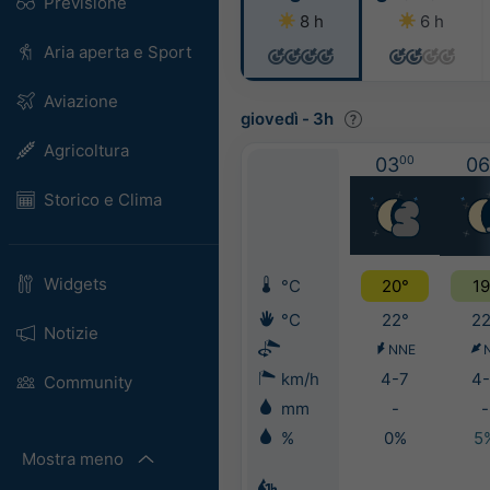
Previsione
8 h
6 h
Aria aperta e Sport
Aviazione
giovedì
-
3h
Agricoltura
03
00
06
Storico e Clima
Widgets
°C
20°
19
°C
22°
22
Notizie
NNE
km/h
4-7
4-
Community
mm
-
-
%
0%
5
Mostra meno