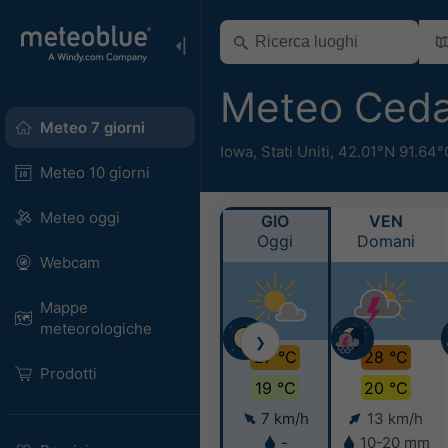
Meteo Ceda
Meteo 7 giorni
Iowa
,
Stati Uniti
,
42.01°N 91.64°
Meteo 10 giorni
Meteo oggi
GIO
VEN
Oggi
Domani
Webcam
Mappe
meteorologiche
❯
27 °C
28 °C
Prodotti
19 °C
20 °C
7 km/h
13 km/h
-
10-20 mm