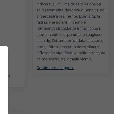
indicare 35 °C, ma questo valore da
solo raramente descrive quanto caldo
si percepirà realmente. L'umidità, la
radiazione solare, il vento e
l'ambiente circostante influenzano il
modo in cui il corpo umano reagisce
al caldo. Durante un'ondata di calore,
questi fattori possono determinare
differenze significative nello stress da
calore anche tra località vicine.
Continuate a leggere
mplici