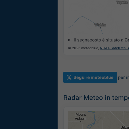
14:00
14:15
14:30
14:45
15:00
15:15
Il segnaposto è situato a
C
© 2026 meteoblue,
NOAA Satellites 
Seguire meteoblue
per i
Radar Meteo in tempo 