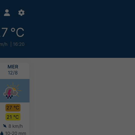
7 °C
km/h
16:20
MER
GIO
VEN
SAB
12/8
13/8
14/8
15/8
27 °C
24 °C
23 °C
24 °C
21 °C
18 °C
17 °C
18 °C
8 km/h
8 km/h
13 km/h
11 km/h
10-20 mm
-
-
10-20 mm