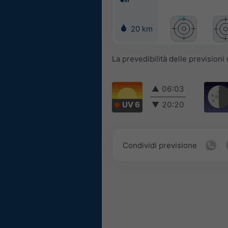
20 km
La prevedibilità delle prevision
▲
06:03
UV 6
▼
20:20
Condividi previsione