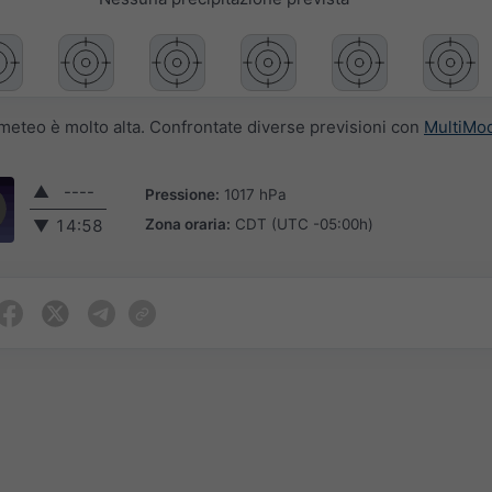
i meteo è molto alta. Confrontate diverse previsioni con
MultiMo
▲
----
Pressione:
1017 hPa
Zona oraria:
CDT (UTC -05:00h)
▼
14:58