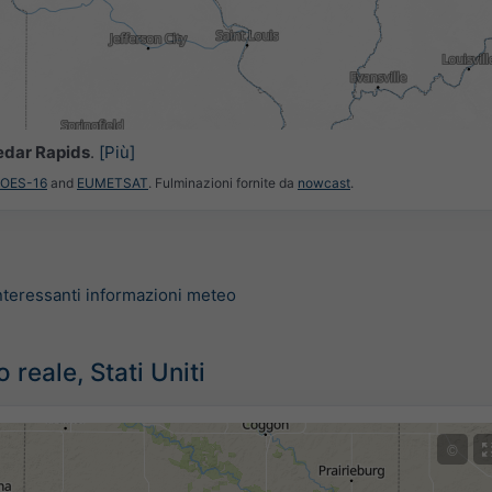
3h
6h
9h
1
15:30
15:45
16:00
16:15
16:30
16:45
17:00
edar Rapids
.
[Più]
GOES-16
and
EUMETSAT
. Fulminazioni fornite da
nowcast
.
nteressanti informazioni meteo
reale, Stati Uniti
©