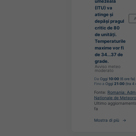
umezeală
(ITU) va
atinge și
depăși pragul
critic de 80
de unități.
Temperaturile
maxime vor fi
de 34...37 de
grade.
Avviso meteo
moderato
Da
Oggi
10:00
(6 ore fa)
Fino a
Oggi
21:00
(tra 4 
Fonte:
Romania: Admin
Nationale de Meteoro
Ultimo aggiornament
fa
Mostra di più