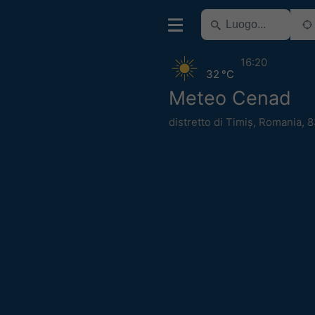
16:20
32 °C
Meteo Cenad
distretto di Timiș
,
Romania
,
8