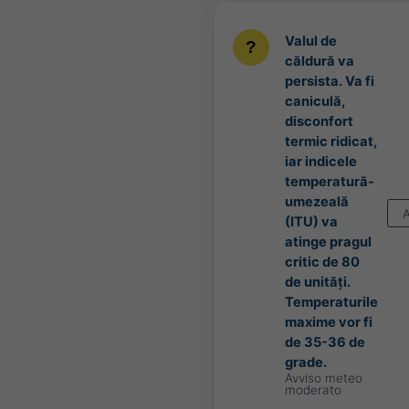
Valul de
căldură va
persista. Va fi
caniculă,
disconfort
termic ridicat,
iar indicele
temperatură-
umezeală
(ITU) va
atinge pragul
critic de 80
de unități.
Temperaturile
maxime vor fi
de 35-36 de
grade.
Avviso meteo
moderato