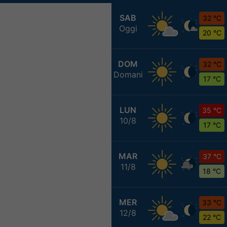
SAB
32 °C
Oggi
20 °C
DOM
32 °C
Domani
17 °C
LUN
35 °C
10/8
17 °C
MAR
37 °C
11/8
18 °C
MER
33 °C
12/8
22 °C