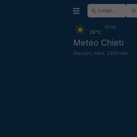
10:00
29 °C
Meteo Chieti
Abruzzo
,
Italia
,
330m slm