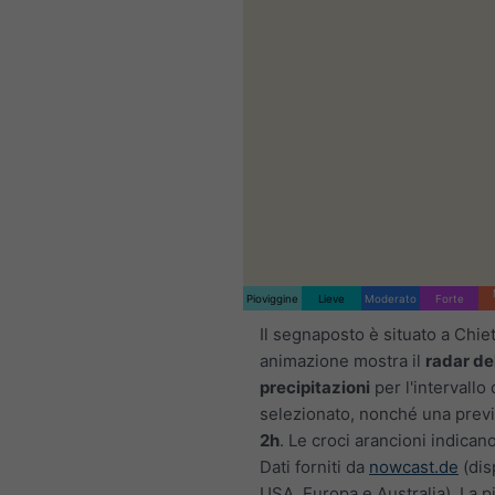
Pioviggine
Lieve
Moderato
Forte
Il segnaposto è situato a Chie
animazione mostra il
radar de
precipitazioni
per l'intervallo
selezionato, nonché una previ
2h
. Le croci arancioni indicano
Dati forniti da
nowcast.de
(disp
USA, Europa e Australia). La p