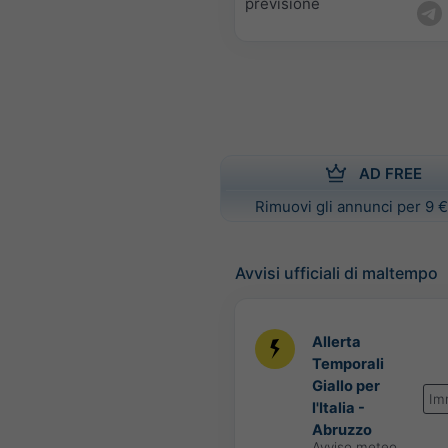
previsione
AD FREE
Rimuovi gli annunci per 9 €
Avvisi ufficiali di maltempo
Allerta
Temporali
Giallo per
Im
l'Italia -
Abruzzo
Avviso meteo