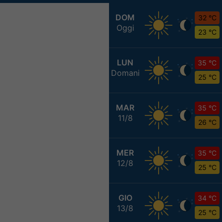
DOM
32 °C
Oggi
23 °C
LUN
35 °C
Domani
25 °C
MAR
35 °C
11/8
26 °C
MER
35 °C
12/8
25 °C
GIO
34 °C
13/8
25 °C