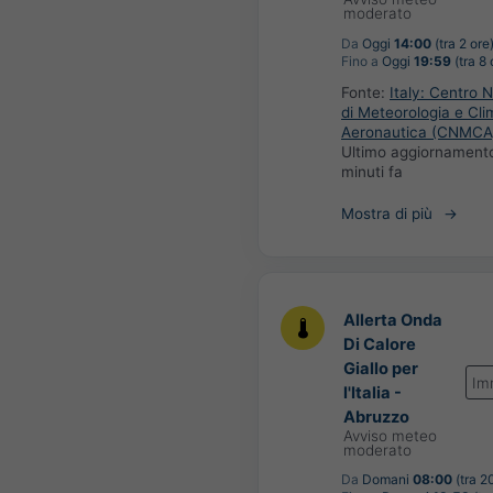
moderato
Da
Oggi
14:00
(tra 2 ore
Fino a
Oggi
19:59
(tra 8 
Fonte:
Italy: Centro 
di Meteorologia e Cli
Aeronautica (CNMCA
Ultimo aggiornament
minuti fa
Mostra di più
Allerta Onda
Di Calore
Giallo per
Im
l'Italia -
Abruzzo
Avviso meteo
moderato
Da
Domani
08:00
(tra 2