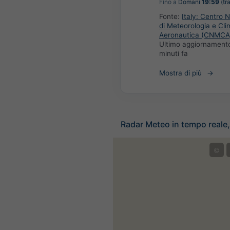
Fino a
Domani
19:59
(tra
Fonte:
Italy: Centro 
di Meteorologia e Cli
Aeronautica (CNMCA
Ultimo aggiornament
minuti fa
Mostra di più
Radar Meteo in tempo reale, 
©