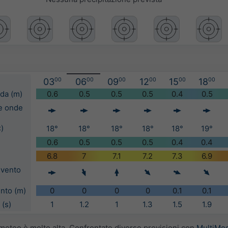
03
00
06
00
09
00
12
00
15
00
18
00
nda (m)
0.6
0.5
0.5
0.5
0.4
0.5
le onde
)
18°
18°
18°
18°
18°
19°
0.6
0.5
0.5
0.5
0.4
0.4
6.8
7
7.1
7.2
7.3
6.9
 vento
ento (m)
0
0
0
0
0.1
0.1
 (s)
1
1.2
1
1.3
1.5
1.9
i meteo è molto alta. Confrontate diverse previsioni con
MultiMo