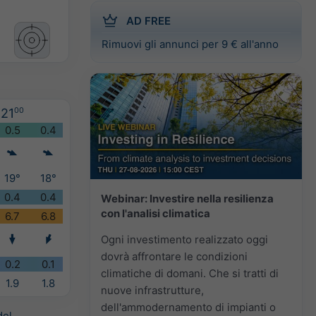
AD FREE
Rimuovi gli annunci per 9 € all'anno
21
00
0.5
0.4
19°
18°
0.4
0.4
Webinar: Investire nella resilienza
con l'analisi climatica
6.7
6.8
Ogni investimento realizzato oggi
dovrà affrontare le condizioni
0.2
0.1
climatiche di domani. Che si tratti di
1.9
1.8
nuove infrastrutture,
dell'ammodernamento di impianti o
del
.