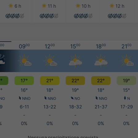
6 h
11 h
10 h
12 h
00
09
00
12
00
15
00
18
00
21
00
°
17°
21°
22°
22°
19°
°
16°
18°
19°
18°
15°
NO
NNO
NNO
NO
NNO
N
9
6-11
13-22
18-32
21-37
17-29
-
-
-
-
-
%
0%
0%
0%
0%
0%
Nessuna precipitazione prevista