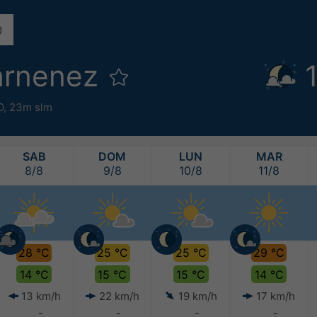
arnenez
O,
23m slm
SAB
DOM
LUN
MAR
8/8
9/8
10/8
11/8
28 °C
25 °C
25 °C
29 °C
14 °C
15 °C
15 °C
14 °C
13 km/h
22 km/h
19 km/h
17 km/h
-
-
-
-