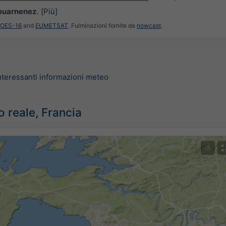
ouarnenez
.
[Più]
GOES-16
and
EUMETSAT
. Fulminazioni fornite da
nowcast
.
nteressanti informazioni meteo
 reale, Francia
©