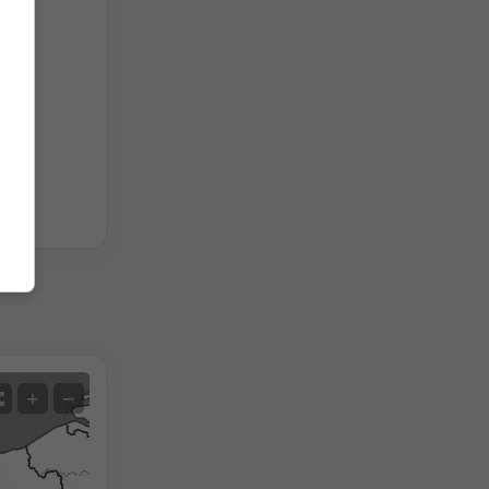
plici
Satellite
+
−
No radar
Con radar
Temperatura misurata