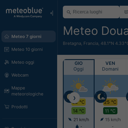
Meteo Dou
Meteo 7 giorni
Bretagna
,
Francia
,
48.1°N 4.33°
Meteo 10 giorni
Meteo oggi
GIO
VEN
Oggi
Domani
Webcam
Mappe
meteorologiche
❯
22 °C
25 °C
Prodotti
14 °C
11 °C
21 km/h
15 km/h
-
-