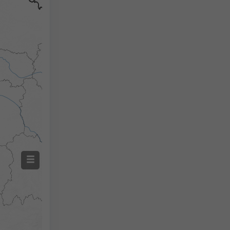
Precipitazioni misurate
Screenshot
©