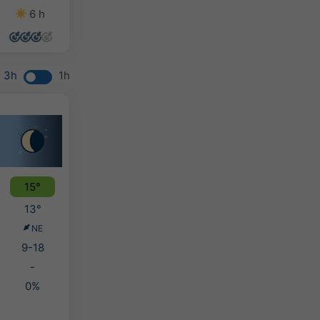
6 h
14 h
13 h
10 h
3h
1h
15°
13°
NE
9-18
-
0%