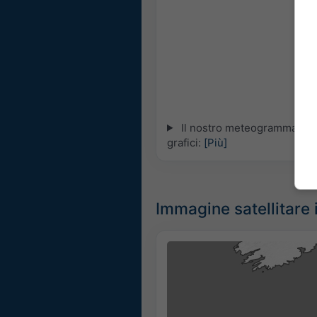
Il nostro meteogramma 5-gio
grafici:
[Più]
Immagine satellitare i