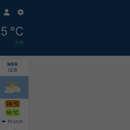
15 °C
3:10
MER
GIO
VEN
SAB
12/8
13/8
14/8
15/8
28 °C
27 °C
26 °C
25 °C
16 °C
16 °C
16 °C
16 °C
19 km/h
15 km/h
16 km/h
17 km/h
-
-
-
-