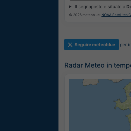
Il segnaposto è situato a
D
© 2026 meteoblue,
NOAA Satellites 
Seguire meteoblue
per i
Radar Meteo in tempo