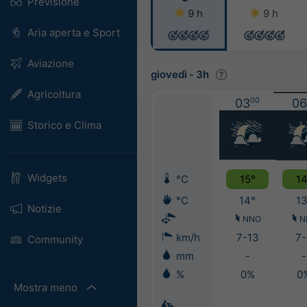
Previsione
9 h
9 h
Aria aperta e Sport
Aviazione
giovedì
-
3h
Agricoltura
03
00
06
Storico e Clima
Widgets
°C
15°
14
°C
14°
13
Notizie
NNO
N
km/h
7-13
7-
Community
mm
-
-
%
0%
0
Mostra meno