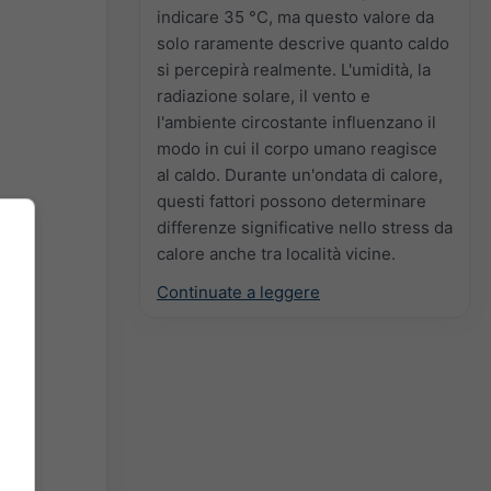
indicare 35 °C, ma questo valore da
solo raramente descrive quanto caldo
si percepirà realmente. L'umidità, la
radiazione solare, il vento e
l'ambiente circostante influenzano il
modo in cui il corpo umano reagisce
al caldo. Durante un'ondata di calore,
questi fattori possono determinare
differenze significative nello stress da
calore anche tra località vicine.
Continuate a leggere