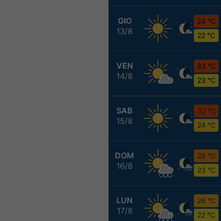
GIO
33 °C
13/8
22 °C
VEN
33 °C
14/8
23 °C
SAB
32 °C
15/8
24 °C
DOM
29 °C
16/8
23 °C
LUN
26 °C
17/8
22 °C