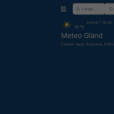
6 km/h
18:40
31 °C
Meteo Gland
Canton Vaud
,
Svizzera
,
416m