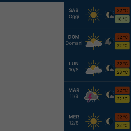
SAB
32 °C
Oggi
18 °C
DOM
32 °C
Domani
22 °C
LUN
32 °C
10/8
23 °C
MAR
32 °C
11/8
22 °C
MER
32 °C
12/8
22 °C