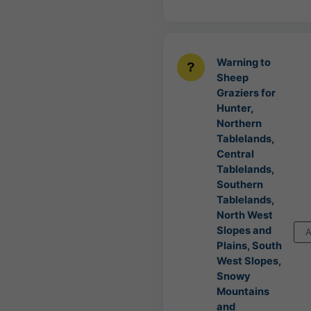
Warning to
Sheep
Graziers for
Hunter,
Northern
Tablelands,
Central
Tablelands,
Southern
Tablelands,
North West
Slopes and
A
Plains, South
West Slopes,
Snowy
Mountains
and