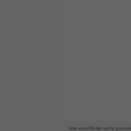
10:00 AEST
Sun 9
Mon 10
Alte velocità del vento previste