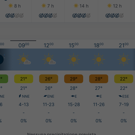
8 h
7 h
14 h
12 h
00
09
00
12
00
15
00
18
00
21
00
°
21°
26°
29°
28°
22°
°
21°
26°
28°
27°
22°
NE
NNE
ENE
E
E
ESE
6
4-13
11-23
15-28
11-26
7-19
-
-
-
-
-
%
0%
0%
0%
0%
0%
Nessuna precipitazione prevista