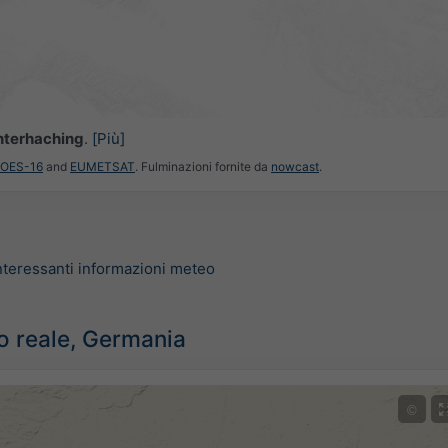
nterhaching
.
[Più]
GOES-16
and
EUMETSAT
. Fulminazioni fornite da
nowcast
.
nteressanti informazioni meteo
o reale, Germania
©