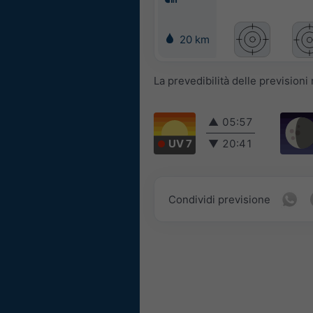
20 km
La prevedibilità delle prevision
▲
05:57
UV 7
▼
20:41
Condividi previsione