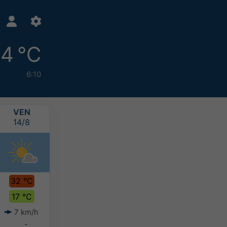
14 °C
6:10
VEN
SAB
DOM
LUN
14/8
15/8
16/8
17/8
32 °C
32 °C
31 °C
29 °C
17 °C
19 °C
18 °C
18 °C
7 km/h
7 km/h
6 km/h
7 km/h
-
-
10-20 mm
>20 mm