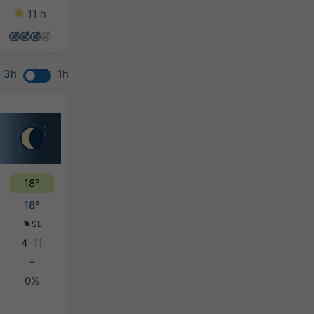
11 h
13 h
10 h
10 h
3h
1h
18°
18°
SE
4-11
-
0%