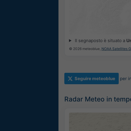
Il segnaposto è situato a
U
© 2026 meteoblue,
NOAA Satellites 
Seguire meteoblue
per i
Radar Meteo in temp