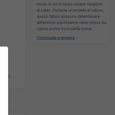
modo in cui il corpo umano reagisce
al caldo. Durante un'ondata di calore,
questi fattori possono determinare
differenze significative nello stress da
calore anche tra località vicine.
Continuate a leggere
mplici