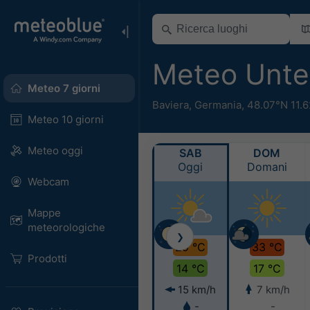
Meteo Unte
Meteo 7 giorni
Baviera
,
Germania
,
48.07°N 11.
Meteo 10 giorni
Meteo oggi
SAB
DOM
Oggi
Domani
Webcam
Mappe
meteorologiche
❯
29 °C
33 °C
Prodotti
14 °C
17 °C
15 km/h
7 km/h
-
-