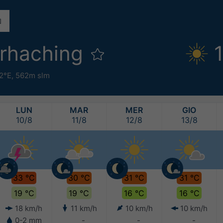
rhaching
62°E,
562m slm
LUN
MAR
MER
GIO
10/8
11/8
12/8
13/8
33 °C
30 °C
31 °C
31 °C
19 °C
19 °C
16 °C
16 °C
18 km/h
11 km/h
10 km/h
10 km/h
0-2 mm
-
-
-