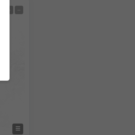
Satellite
+
−
No radar
Con radar
Temperatura misurata
Precipitazioni misurate
Screenshot
©