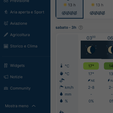
Previsione
13 h
13 h
Aria aperta e Sport
Aviazione
sabato
-
3h
Agricoltura
03
00
06
Storico e Clima
Widgets
°C
17°
14
°C
17°
13
Notizie
NE
N
km/h
2-8
2-
Community
mm
-
-
%
0%
0
Mostra meno