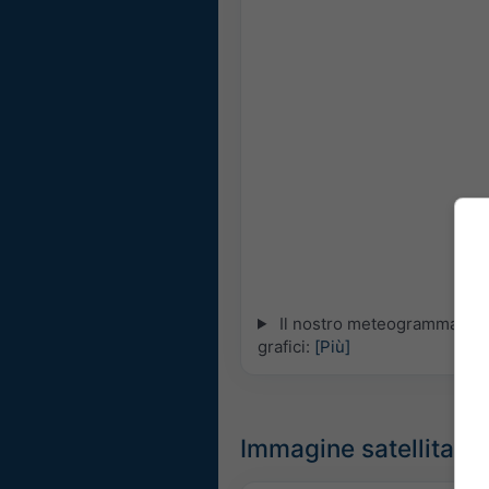
Il nostro meteogramma 5-gio
grafici:
[Più]
Immagine satellitare 