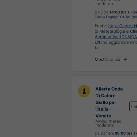
moderato
Da
Oggi
14:00
(tra 10 or
Fino a
Domani
01:59
(tr
Fonte:
Italy: Centro 
di Meteorologia e Cli
Aeronautica (CNMCA
Ultimo aggiornament
fa
Mostra di più
Allerta Onda
Di Calore
Giallo per
Im
l'Italia -
Veneto
Avviso meteo
moderato
Da
Domani
08:00
(tra 1 