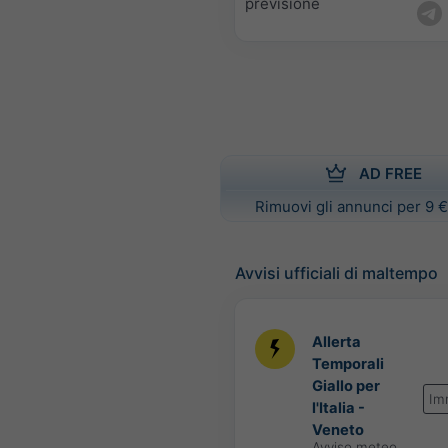
previsione
AD FREE
Rimuovi gli annunci per 9 €
Avvisi ufficiali di maltempo
Allerta
Temporali
Giallo per
Im
l'Italia -
Veneto
Avviso meteo