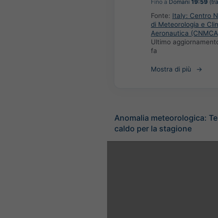
Fino a
Domani
19:59
(tra
Fonte:
Italy: Centro 
di Meteorologia e Cli
Aeronautica (CNMCA
Ultimo aggiornament
fa
Mostra di più
Anomalia meteorologica: T
caldo per la stagione