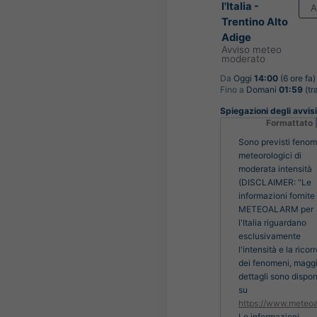
l'Italia -
A
Trentino Alto
Adige
Avviso meteo
moderato
Da
Oggi
14:00
(6 ore fa)
Fino a
Domani
01:59
(tr
Spiegazioni degli avvisi 
Formattato
Sono previsti fenom
meteorologici di
moderata intensità
(DISCLAIMER: "Le
informazioni fornite
METEOALARM per
l'Italia riguardano
esclusivamente
l'intensità e la rico
dei fenomeni, maggi
dettagli sono disponi
su
https://www.meteoa
Le informazioni