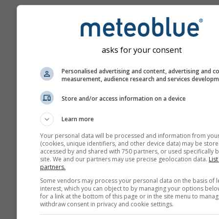
Gli avvisi di maltempo sono for
meteoblue da più di 80 agenzie
in tutto il mondo. meteoblue n
assume responsabilità riguar
asks for your consent
all'effettivo contenuto o alla n
avvisi. Problemi e questioni 
Personalised advertising and content, advertising and c
essere segnalati attraverso il
measurement, audience research and services develop
Modulo di feedback
e saranno
Store and/or access information on a device
alle istanze appropriate.
Learn more
Condividete questa prev
Your personal data will be processed and information from you
(cookies, unique identifiers, and other device data) may be store
accessed by and shared with 750 partners, or used specifically b
site. We and our partners may use precise geolocation data.
List
partners.
Some vendors may process your personal data on the basis of l
interest, which you can object to by managing your options belo
meteoMail - Warnin
for a link at the bottom of this page or in the site menu to manag
withdraw consent in privacy and cookie settings.
Rifugio Re Alberto I