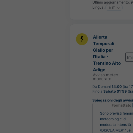
Ultimo aggiornamento:
9
Lingua:
Allerta
Temporali
Giallo per
l'Italia -
Im
Trentino Alto
Adige
Avviso meteo
moderato
Da
Domani
14:00
(tra 17
Fino a
Sabato 01:59
(tra
Spiegazioni degli avvisi 
Formattato
Sono previsti fenom
meteorologici di
moderata intensità
(DISCLAIMER: "Le