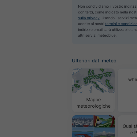
Non condividiamo il vostro indiriz
con terzi, come indicato nella nos
sulla privacy
. Usando i servizi met
aderite ai nostri
termini e condizion
indirizzo email sarà utilizzabile a
altri servizi meteoblue.
Ulteriori dati meteo
whe
Mappe
meteorologiche
Qualità
e P