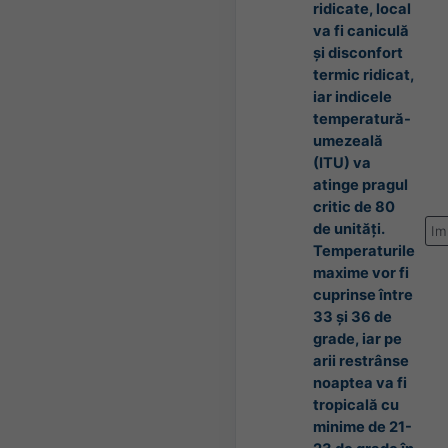
ridicate, local
va fi caniculă
și disconfort
termic ridicat,
iar indicele
temperatură-
umezeală
(ITU) va
atinge pragul
critic de 80
de unități.
Im
Temperaturile
maxime vor fi
cuprinse între
33 și 36 de
grade, iar pe
arii restrânse
noaptea va fi
tropicală cu
minime de 21-