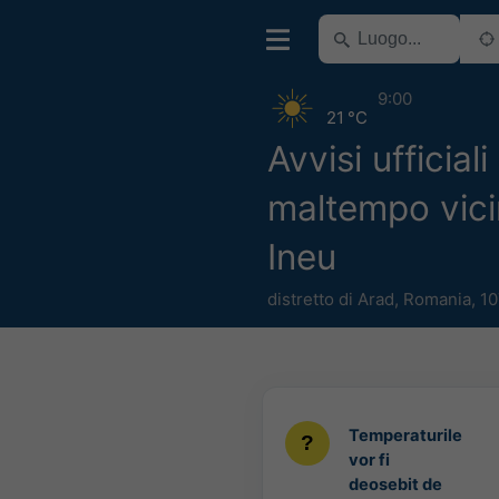
9:00
21 °C
Avvisi ufficiali
maltempo vici
Ineu
distretto di Arad
,
Romania
,
10
Temperaturile
vor fi
deosebit de