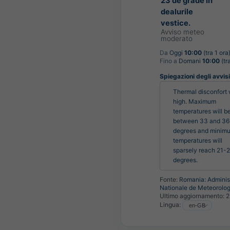
23 de grade în
dealurile
vestice.
Avviso meteo
moderato
Da
Oggi
10:00
(tra 1 ora
Fino a
Domani
10:00
(tr
Spiegazioni degli avvisi 
Thermal disconfort w
high. Maximum 
temperatures will be
between 33 and 36 
degrees and minimu
temperatures will 
sparsely reach 21-2
degrees.
Fonte:
Romania: Administ
Nationale de Meteorolog
Ultimo aggiornamento:
2
Lingua: